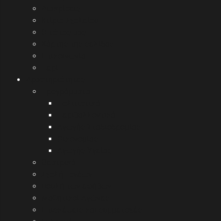
Διακρίσεις
Κτίριο Σχολείου
Ο τόπος μας
Χάρτης της σελίδας
Επικοινωνία
Περί
Δραστηριότητες
Προγράμματα
Πολιτιστικά
Περιβαλλοντικά
Αγωγής Σταδιοδρομίας
Οικονομίας
Αγωγής Υγείας
Θεατρικά
Σχολή Γονέων
Βουλή των εφήβων
Μαθητικοί Αγώνες
Επισκέψεις και συμμετοχές