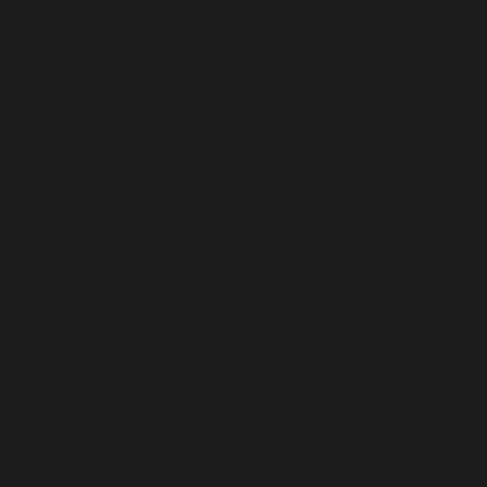
θέτες
του 20ου αι.