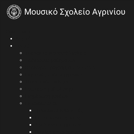
Open menu
Αρχική
Γενικά
Τι είναι το Μουσικό Σχολείο
Πρόγραμμα μαθημάτων
Ωρολόγιο πρόγραμμα 2025-2026
Εγγραφές / Μετεγγραφές
Σίτιση / Μετακίνηση
Εσωτερική αξιολόγηση
Ενημέρωση γονέων
Εκπαιδευτικοί
Γράφουν οι καθηγητές
Εκπ/κοί ανά σχ. έτος
Υπεύθυνοι τμημάτων
Ομιλίες εκπαιδευτικών