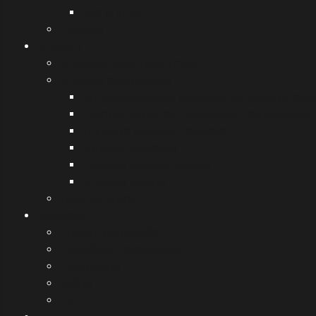
Useful links
Διάφορα
Μουσική
Μουσικές δραστηριότητες
Μουσικά αφιερώματα
Αιτωλοακαρνάνες Μουσικοί, στιχουργοί, συν
Έλληνες συνθέτες, στιχουργοί, τραγουδιστές 
Σύγχρονα Μουσικά Ρεύματα
Μεγάλοι Μουσικοί
Διάφορα μουσικά θέματα
Μουσικά όργανα
Τελετές λήξης
Εκδόσεις
Σχολική εφημερίδα
Περιοδικό "Ηχοχρώματα"
Ημερολόγια
Βιβλία
CD