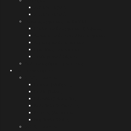
Εκδρομές
Στο εσωτερικό
Στο εξωτερικό
Projects, εργασίες, σεμινάρια
Ερευνητικές εργασίες (projects)
Διαθεματικές και άλλες εργασίες
Δημιουργικές εργασίες
Ημερίδες - Σεμινάρια
Παιδαγωγικά θέματα
Αθλητικές δραστηριότητες
Eυρ.Προγράμματα
[2023] Erasmus+
Ισπανία (Μαδρίτη)
Ιταλία (Σιένα)
Ισλανδία (Ρέικιαβικ)
Καλαβρία (Σοβεράτο)
Κύπρος (Λευκωσία)
Νορβηγία (Όσλο)
[2019] Erasmus+