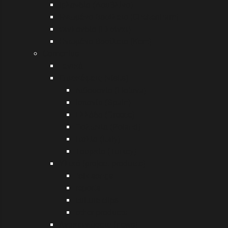
Ιρλανδία (Δουβλίνο)
Ηνωμένο Βασίλειο (Cheltenham)
Φινλανδία (Ελσίνκι)
Ηνωμένο Βασίλειο (Kent)
Comenius
Γενικά
Επισκέψεις (visits)
Λιθουανία (Lietuva)
Ισπανία (Spain)
Ελλάδα (Greece)
Πολωνία (Poland)
Ιταλία (Italy)
Τουρκία (Turkey)
Υλικό (project products)
folk songs
reports
culture clips
other products
Ανακοινώσεις (news)