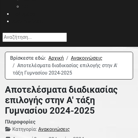
CD
Πολυμέσα
Ανακοινώσεις
Αναζήτηση...
Βρίσκεστε εδώ:
Αρχική
Ανακοινώσεις
Αποτελέσματα διαδικασίας επιλογής στην Α'
τάξη Γυμνασίου 2024-2025
Αποτελέσματα διαδικασίας
επιλογής στην Α' τάξη
Γυμνασίου 2024-2025
Πληροφορίες
Κατηγορία:
Ανακοινώσεις