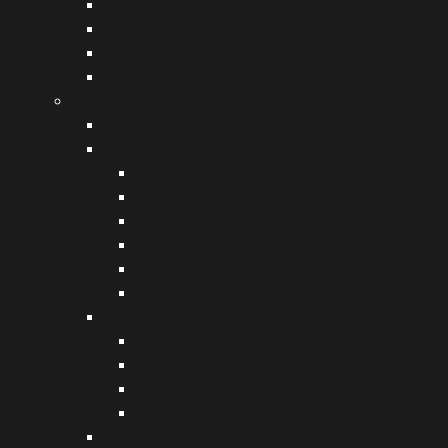
Ιρλανδία (Δουβλίνο)
Ηνωμένο Βασίλειο (Cheltenham)
Φινλανδία (Ελσίνκι)
Ηνωμένο Βασίλειο (Kent)
Comenius
Γενικά
Επισκέψεις (visits)
Λιθουανία (Lietuva)
Ισπανία (Spain)
Ελλάδα (Greece)
Πολωνία (Poland)
Ιταλία (Italy)
Τουρκία (Turkey)
Υλικό (project products)
folk songs
reports
culture clips
other products
Ανακοινώσεις (news)