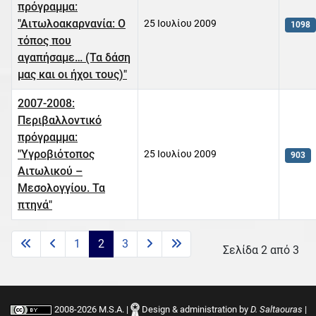
πρόγραμμα:
"Αιτωλοακαρνανία: Ο
25 Ιουλίου 2009
1098
τόπος που
αγαπήσαμε… (Τα δάση
μας και οι ήχοι τους)"
2007-2008:
Περιβαλλοντικό
πρόγραμμα:
"Υγροβιότοπος
25 Ιουλίου 2009
903
Αιτωλικού –
Μεσολογγίου. Τα
πτηνά"
Άρθρα
1
2
3
Σελίδα 2 από 3
2008-2026 M.S.A. |
Design & administration by
D. Saltaouras
|