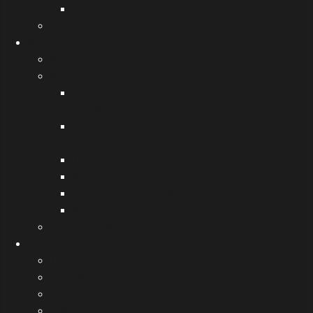
Useful links
Διάφορα
Μουσική
Μουσικές δραστηριότητες
Μουσικά αφιερώματα
Αιτωλοακαρνάνες Μουσικοί, στιχουργοί,
συνθέτες
Έλληνες συνθέτες, στιχουργοί, τραγουδιστές
του 20ου αι.
Σύγχρονα Μουσικά Ρεύματα
Μεγάλοι Μουσικοί
Διάφορα μουσικά θέματα
Μουσικά όργανα
Τελετές λήξης
Εκδόσεις
Σχολική εφημερίδα
Περιοδικό "Ηχοχρώματα"
Ημερολόγια
Βιβλία