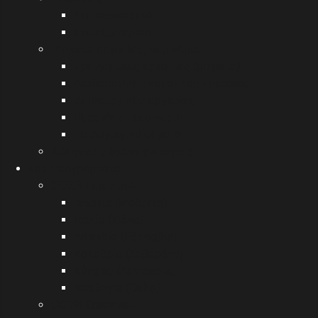
Στο εσωτερικό
Στο εξωτερικό
Projects, εργασίες, σεμινάρια
Ερευνητικές εργασίες (projects)
Διαθεματικές και άλλες εργασίες
Δημιουργικές εργασίες
Ημερίδες - Σεμινάρια
Παιδαγωγικά θέματα
Αθλητικές δραστηριότητες
Eυρ.Προγράμματα
[2023] Erasmus+
Ισπανία (Μαδρίτη)
Ιταλία (Σιένα)
Ισλανδία (Ρέικιαβικ)
Καλαβρία (Σοβεράτο)
Κύπρος (Λευκωσία)
Νορβηγία (Όσλο)
[2019] Erasmus+