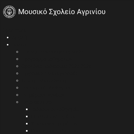
Open menu
Αρχική
Γενικά
Τι είναι το Μουσικό Σχολείο
Πρόγραμμα μαθημάτων
Ωρολόγιο πρόγραμμα 2025-2026
Εγγραφές / Μετεγγραφές
Σίτιση / Μετακίνηση
Εσωτερική αξιολόγηση
Ενημέρωση γονέων
Εκπαιδευτικοί
Γράφουν οι καθηγητές
Εκπ/κοί ανά σχ. έτος
Υπεύθυνοι τμημάτων
Ομιλίες εκπαιδευτικών