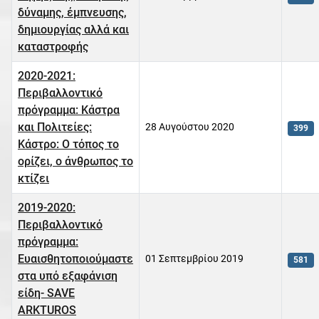
δύναμης, έμπνευσης,
δημιουργίας αλλά και
καταστροφής
2020-2021:
Περιβαλλοντικό
πρόγραμμα: Κάστρα
και Πολιτείες:
28 Αυγούστου 2020
399
Κάστρο: Ο τόπος το
ορίζει, ο άνθρωπος το
κτίζει
2019-2020:
Περιβαλλοντικό
πρόγραμμα:
Ευαισθητοποιούμαστε
01 Σεπτεμβρίου 2019
581
στα υπό εξαφάνιση
είδη- SAVE
ARKTUROS