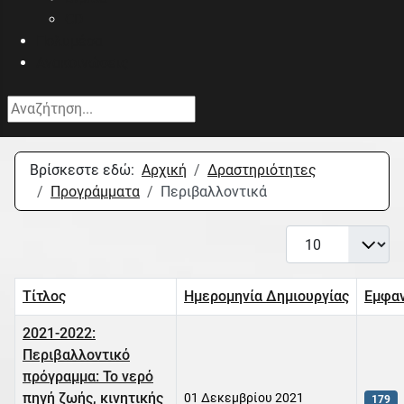
CD
Πολυμέσα
Ανακοινώσεις
Αναζήτηση...
Βρίσκεστε εδώ:
Αρχική
Δραστηριότητες
Προγράμματα
Περιβαλλοντικά
Εμφάνιση #
Τίτλος
Ημερομηνία Δημιουργίας
Εμφαν
2021-2022:
Περιβαλλοντικό
πρόγραμμα: Το νερό
πηγή ζωής, κινητικής
01 Δεκεμβρίου 2021
179