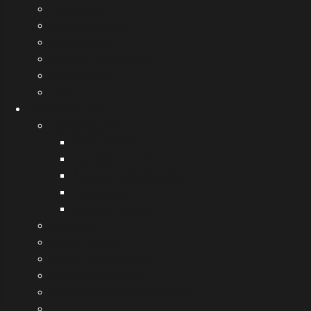
Διακρίσεις
Κτίριο Σχολείου
Ο τόπος μας
Χάρτης της σελίδας
Επικοινωνία
Περί
Δραστηριότητες
Προγράμματα
Πολιτιστικά
Περιβαλλοντικά
Αγωγής Σταδιοδρομίας
Οικονομίας
Αγωγής Υγείας
Θεατρικά
Σχολή Γονέων
Βουλή των εφήβων
Μαθητικοί Αγώνες
Επισκέψεις και συμμετοχές
Εκδρομές