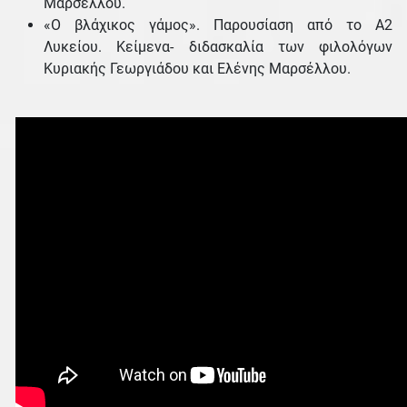
Μαρσέλλου.
«Ο βλάχικος γάμος». Παρουσίαση από το Α2
Λυκείου. Κείμενα- διδασκαλία των φιλολόγων
Κυριακής Γεωργιάδου και Ελένης Μαρσέλλου.