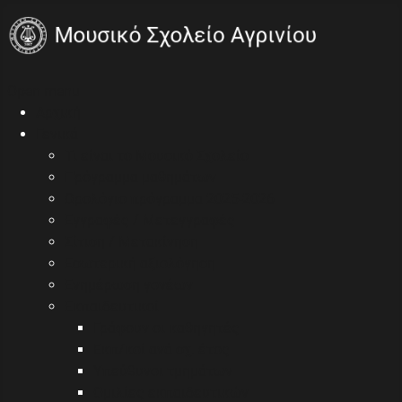
Open menu
Αρχική
Γενικά
Τι είναι το Μουσικό Σχολείο
Πρόγραμμα μαθημάτων
Ωρολόγιο πρόγραμμα 2025-2026
Εγγραφές / Μετεγγραφές
Σίτιση / Μετακίνηση
Εσωτερική αξιολόγηση
Ενημέρωση γονέων
Εκπαιδευτικοί
Γράφουν οι καθηγητές
Εκπ/κοί ανά σχ. έτος
Υπεύθυνοι τμημάτων
Ομιλίες εκπαιδευτικών