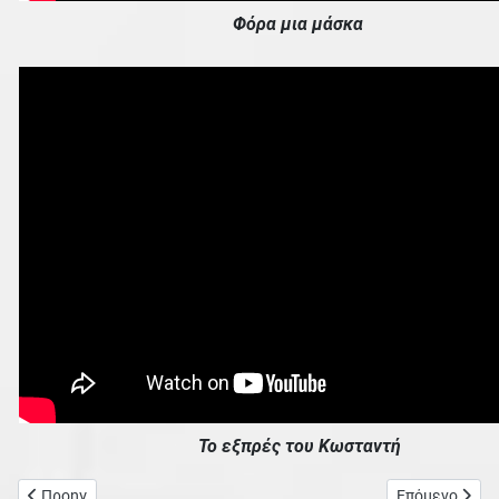
Φόρα μια μάσκα
Το εξπρές του Κωσταντή
Προηγούμενο άρθρο: Αποκριάτικα δρώμενα 2023 (βίντεο)
Επόμενο άρθρο
Προηγ
Επόμενο