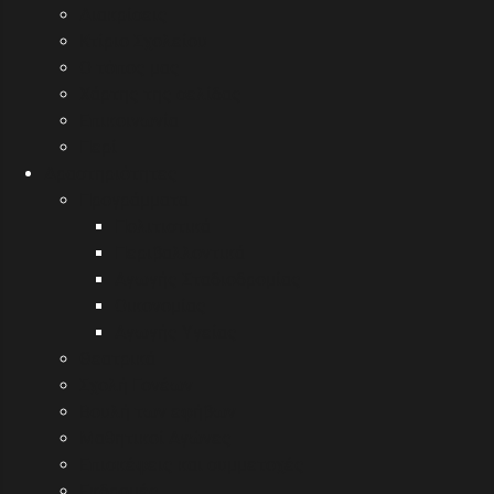
Διακρίσεις
Κτίριο Σχολείου
Ο τόπος μας
Χάρτης της σελίδας
Επικοινωνία
Περί
Δραστηριότητες
Προγράμματα
Πολιτιστικά
Περιβαλλοντικά
Αγωγής Σταδιοδρομίας
Οικονομίας
Αγωγής Υγείας
Θεατρικά
Σχολή Γονέων
Βουλή των εφήβων
Μαθητικοί Αγώνες
Επισκέψεις και συμμετοχές
Εκδρομές