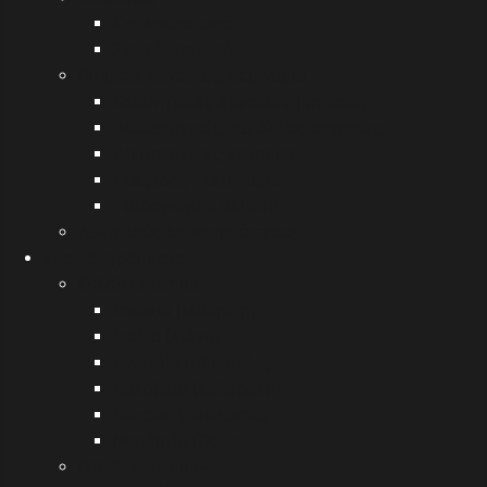
Στο εσωτερικό
Στο εξωτερικό
Projects, εργασίες, σεμινάρια
Ερευνητικές εργασίες (projects)
Διαθεματικές και άλλες εργασίες
Δημιουργικές εργασίες
Ημερίδες - Σεμινάρια
Παιδαγωγικά θέματα
Αθλητικές δραστηριότητες
Eυρ.Προγράμματα
[2023] Erasmus+
Ισπανία (Μαδρίτη)
Ιταλία (Σιένα)
Ισλανδία (Ρέικιαβικ)
Καλαβρία (Σοβεράτο)
Κύπρος (Λευκωσία)
Νορβηγία (Όσλο)
[2019] Erasmus+