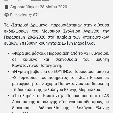
Δημοσιεύθηκε : 28 Μαΐου 2020
Εμφανίσεις: 871
Τα «Σατιρικά Δρώμενα» παρουσιάστηκαν στην αίθουσα
εκδηλώσεων του Μουσικού Σχολείου Αγρινίου την
Παρασκευή 28-2-2020 στα πλαίσια των αποκριάτικων
εθίμων. Υπεύθυνη καθηγήτρια: Ελένη Μαρσέλλου.
«Φόρα μια μάσκα». Παρουσίαση από το γ3 Γυμνασίου,
σε κείμενο και σκηνοθεσία του μαθητή
Κωνσταντίνου Παπαγιάννη.
«H γριά η βαβά μ΄κι ου ΕΟΥΠΗΣ». Παρουσίαση από το
γ2 Γυμνασίου του ποιήματος του Jean Rispen σε
μετάφραση του Ζαχαρία Παπαντωνίου και διασκευή
- διδασκαλία της φιλολόγου Ελένης Μαρσέλλου.
«Το εξπρές του Κωσταντή». Παρουσίαση από το Α3
Λυκείου της παραλογής «Του νεκρού αδερφού», σε
διασκευή – διδασκαλία της φιλολόγου Ελένης