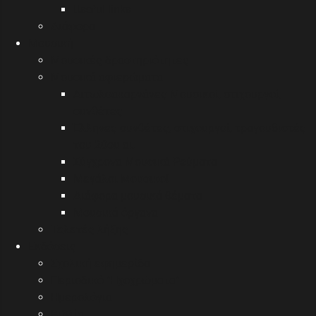
Useful links
Διάφορα
Μουσική
Μουσικές δραστηριότητες
Μουσικά αφιερώματα
Αιτωλοακαρνάνες Μουσικοί, στιχουργοί,
συνθέτες
Έλληνες συνθέτες, στιχουργοί, τραγουδιστές
του 20ου αι.
Σύγχρονα Μουσικά Ρεύματα
Μεγάλοι Μουσικοί
Διάφορα μουσικά θέματα
Μουσικά όργανα
Τελετές λήξης
Εκδόσεις
Σχολική εφημερίδα
Περιοδικό "Ηχοχρώματα"
Ημερολόγια
Βιβλία