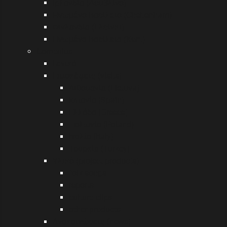
Ιρλανδία (Δουβλίνο)
Ηνωμένο Βασίλειο (Cheltenham)
Φινλανδία (Ελσίνκι)
Ηνωμένο Βασίλειο (Kent)
Comenius
Γενικά
Επισκέψεις (visits)
Λιθουανία (Lietuva)
Ισπανία (Spain)
Ελλάδα (Greece)
Πολωνία (Poland)
Ιταλία (Italy)
Τουρκία (Turkey)
Υλικό (project products)
folk songs
reports
culture clips
other products
Ανακοινώσεις (news)