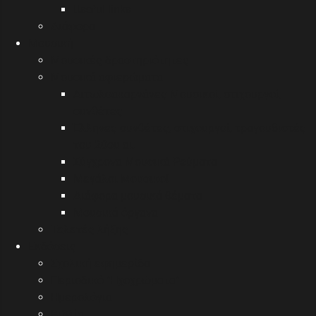
Useful links
Διάφορα
Μουσική
Μουσικές δραστηριότητες
Μουσικά αφιερώματα
Αιτωλοακαρνάνες Μουσικοί, στιχουργοί,
συνθέτες
Έλληνες συνθέτες, στιχουργοί, τραγουδιστές
του 20ου αι.
Σύγχρονα Μουσικά Ρεύματα
Μεγάλοι Μουσικοί
Διάφορα μουσικά θέματα
Μουσικά όργανα
Τελετές λήξης
Εκδόσεις
Σχολική εφημερίδα
Περιοδικό "Ηχοχρώματα"
Ημερολόγια
Βιβλία