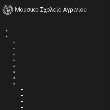
Open menu
Αρχική
Γενικά
Τι είναι το Μουσικό Σχολείο
Πρόγραμμα μαθημάτων
Ωρολόγιο πρόγραμμα 2025-2026
Εγγραφές / Μετεγγραφές
Σίτιση / Μετακίνηση
Εσωτερική αξιολόγηση
Ενημέρωση γονέων
Εκπαιδευτικοί
Γράφουν οι καθηγητές
Εκπ/κοί ανά σχ. έτος
Υπεύθυνοι τμημάτων
Ομιλίες εκπαιδευτικών