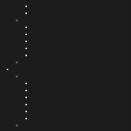
Στο εσωτερικό
Στο εξωτερικό
Projects, εργασίες, σεμινάρια
Ερευνητικές εργασίες (projects)
Διαθεματικές και άλλες εργασίες
Δημιουργικές εργασίες
Ημερίδες - Σεμινάρια
Παιδαγωγικά θέματα
Αθλητικές δραστηριότητες
Eυρ.Προγράμματα
[2023] Erasmus+
Ισπανία (Μαδρίτη)
Ιταλία (Σιένα)
Ισλανδία (Ρέικιαβικ)
Καλαβρία (Σοβεράτο)
Κύπρος (Λευκωσία)
Νορβηγία (Όσλο)
[2019] Erasmus+