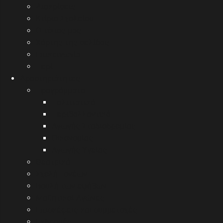
Διακρίσεις
Κτίριο Σχολείου
Ο τόπος μας
Χάρτης της σελίδας
Επικοινωνία
Περί
Δραστηριότητες
Προγράμματα
Πολιτιστικά
Περιβαλλοντικά
Αγωγής Σταδιοδρομίας
Οικονομίας
Αγωγής Υγείας
Θεατρικά
Σχολή Γονέων
Βουλή των εφήβων
Μαθητικοί Αγώνες
Επισκέψεις και συμμετοχές
Εκδρομές