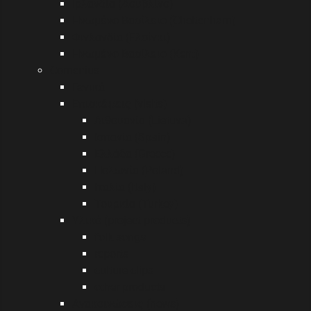
Ιρλανδία (Δουβλίνο)
Ηνωμένο Βασίλειο (Cheltenham)
Φινλανδία (Ελσίνκι)
Ηνωμένο Βασίλειο (Kent)
Comenius
Γενικά
Επισκέψεις (visits)
Λιθουανία (Lietuva)
Ισπανία (Spain)
Ελλάδα (Greece)
Πολωνία (Poland)
Ιταλία (Italy)
Τουρκία (Turkey)
Υλικό (project products)
folk songs
reports
culture clips
other products
Ανακοινώσεις (news)