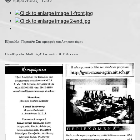
Εμφανίσεις: 1532
Εξώφυλλο: Περτούλι: Στις ομορφιές του Ασπροποτάμου
Οπισθόφυλλο: Μαθητές Α' Γυμνασίου & Γ' Λυκείου