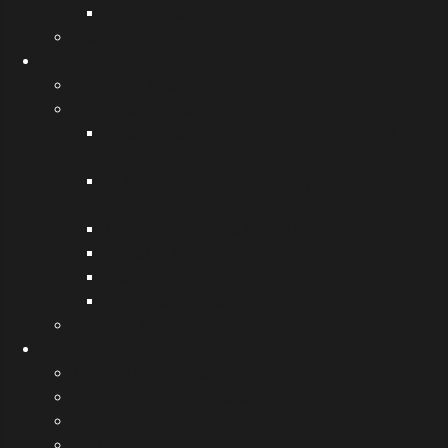
Useful links
Διάφορα
Μουσική
Μουσικές δραστηριότητες
Μουσικά αφιερώματα
Αιτωλοακαρνάνες Μουσικοί, στιχουργοί,
συνθέτες
Έλληνες συνθέτες, στιχουργοί, τραγουδιστές
του 20ου αι.
Σύγχρονα Μουσικά Ρεύματα
Μεγάλοι Μουσικοί
Διάφορα μουσικά θέματα
Μουσικά όργανα
Τελετές λήξης
Εκδόσεις
Σχολική εφημερίδα
Περιοδικό "Ηχοχρώματα"
Ημερολόγια
Βιβλία