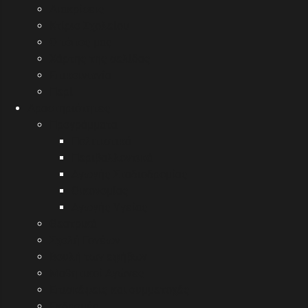
Διακρίσεις
Κτίριο Σχολείου
Ο τόπος μας
Χάρτης της σελίδας
Επικοινωνία
Περί
Δραστηριότητες
Προγράμματα
Πολιτιστικά
Περιβαλλοντικά
Αγωγής Σταδιοδρομίας
Οικονομίας
Αγωγής Υγείας
Θεατρικά
Σχολή Γονέων
Βουλή των εφήβων
Μαθητικοί Αγώνες
Επισκέψεις και συμμετοχές
Εκδρομές