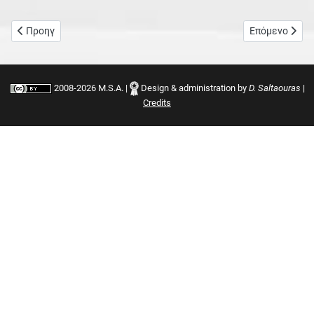
Προηγούμενο άρθρο: Η σύμπραξη «U'n Me»
Επόμενο άρθρο
Προηγ
Επόμενο
2008-2026 M.S.A. |
Design & administration by
D. Saltaouras
|
Credits