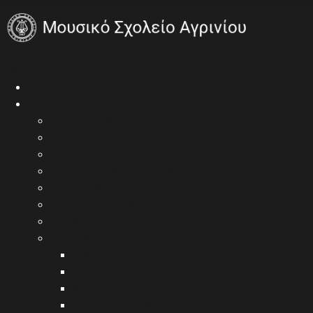
Open menu
Αρχική
Γενικά
Τι είναι το Μουσικό Σχολείο
Πρόγραμμα μαθημάτων
Ωρολόγιο πρόγραμμα 2025-2026
Εγγραφές / Μετεγγραφές
Σίτιση / Μετακίνηση
Εσωτερική αξιολόγηση
Ενημέρωση γονέων
Εκπαιδευτικοί
Γράφουν οι καθηγητές
Εκπ/κοί ανά σχ. έτος
Υπεύθυνοι τμημάτων
Ομιλίες εκπαιδευτικών