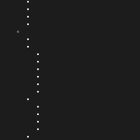
Ιρλανδία (Δουβλίνο)
Ηνωμένο Βασίλειο (Cheltenham)
Φινλανδία (Ελσίνκι)
Ηνωμένο Βασίλειο (Kent)
Comenius
Γενικά
Επισκέψεις (visits)
Λιθουανία (Lietuva)
Ισπανία (Spain)
Ελλάδα (Greece)
Πολωνία (Poland)
Ιταλία (Italy)
Τουρκία (Turkey)
Υλικό (project products)
folk songs
reports
culture clips
other products
Ανακοινώσεις (news)