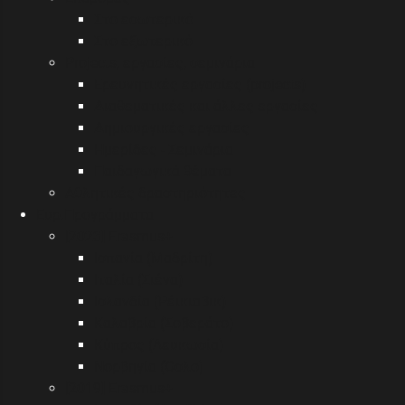
Στο εσωτερικό
Στο εξωτερικό
Projects, εργασίες, σεμινάρια
Ερευνητικές εργασίες (projects)
Διαθεματικές και άλλες εργασίες
Δημιουργικές εργασίες
Ημερίδες - Σεμινάρια
Παιδαγωγικά θέματα
Αθλητικές δραστηριότητες
Eυρ.Προγράμματα
[2023] Erasmus+
Ισπανία (Μαδρίτη)
Ιταλία (Σιένα)
Ισλανδία (Ρέικιαβικ)
Καλαβρία (Σοβεράτο)
Κύπρος (Λευκωσία)
Νορβηγία (Όσλο)
[2019] Erasmus+