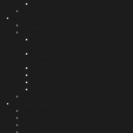
Useful links
Διάφορα
Μουσική
Μουσικές δραστηριότητες
Μουσικά αφιερώματα
Αιτωλοακαρνάνες Μουσικοί, στιχουργοί,
συνθέτες
Έλληνες συνθέτες, στιχουργοί, τραγουδιστές
του 20ου αι.
Σύγχρονα Μουσικά Ρεύματα
Μεγάλοι Μουσικοί
Διάφορα μουσικά θέματα
Μουσικά όργανα
Τελετές λήξης
Εκδόσεις
Σχολική εφημερίδα
Περιοδικό "Ηχοχρώματα"
Ημερολόγια
Βιβλία