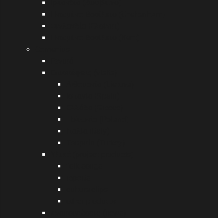
Ιρλανδία (Δουβλίνο)
Ηνωμένο Βασίλειο (Cheltenham)
Φινλανδία (Ελσίνκι)
Ηνωμένο Βασίλειο (Kent)
Comenius
Γενικά
Επισκέψεις (visits)
Λιθουανία (Lietuva)
Ισπανία (Spain)
Ελλάδα (Greece)
Πολωνία (Poland)
Ιταλία (Italy)
Τουρκία (Turkey)
Υλικό (project products)
folk songs
reports
culture clips
other products
Ανακοινώσεις (news)