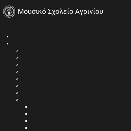
Open menu
Αρχική
Γενικά
Τι είναι το Μουσικό Σχολείο
Πρόγραμμα μαθημάτων
Ωρολόγιο πρόγραμμα 2025-2026
Εγγραφές / Μετεγγραφές
Σίτιση / Μετακίνηση
Εσωτερική αξιολόγηση
Ενημέρωση γονέων
Εκπαιδευτικοί
Γράφουν οι καθηγητές
Εκπ/κοί ανά σχ. έτος
Υπεύθυνοι τμημάτων
Ομιλίες εκπαιδευτικών