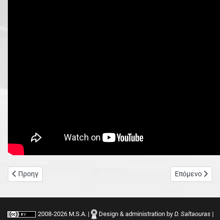
Προηγούμενο άρθρο: Wedding Traditions
Επόμενο άρθρο:
Προηγ
Επόμενο
2008-2026 M.S.A. |
Design & administration by
D. Saltaouras
|