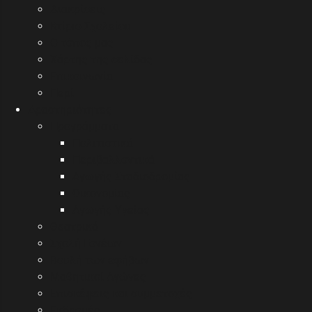
Διακρίσεις
Κτίριο Σχολείου
Ο τόπος μας
Χάρτης της σελίδας
Επικοινωνία
Περί
Δραστηριότητες
Προγράμματα
Πολιτιστικά
Περιβαλλοντικά
Αγωγής Σταδιοδρομίας
Οικονομίας
Αγωγής Υγείας
Θεατρικά
Σχολή Γονέων
Βουλή των εφήβων
Μαθητικοί Αγώνες
Επισκέψεις και συμμετοχές
Εκδρομές