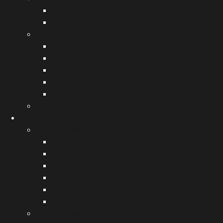
Στο εσωτερικό
Στο εξωτερικό
Projects, εργασίες, σεμινάρια
Ερευνητικές εργασίες (projects)
Διαθεματικές και άλλες εργασίες
Δημιουργικές εργασίες
Ημερίδες - Σεμινάρια
Παιδαγωγικά θέματα
Αθλητικές δραστηριότητες
Eυρ.Προγράμματα
[2023] Erasmus+
Ισπανία (Μαδρίτη)
Ιταλία (Σιένα)
Ισλανδία (Ρέικιαβικ)
Καλαβρία (Σοβεράτο)
Κύπρος (Λευκωσία)
Νορβηγία (Όσλο)
[2019] Erasmus+