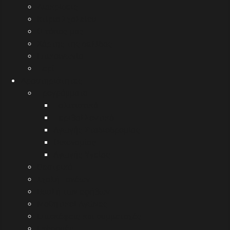
Διακρίσεις
Κτίριο Σχολείου
Ο τόπος μας
Χάρτης της σελίδας
Επικοινωνία
Περί
Δραστηριότητες
Προγράμματα
Πολιτιστικά
Περιβαλλοντικά
Αγωγής Σταδιοδρομίας
Οικονομίας
Αγωγής Υγείας
Θεατρικά
Σχολή Γονέων
Βουλή των εφήβων
Μαθητικοί Αγώνες
Επισκέψεις και συμμετοχές
Εκδρομές