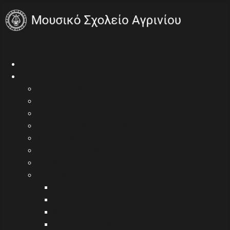
Open menu
Αρχική
Γενικά
Τι είναι το Μουσικό Σχολείο
Πρόγραμμα μαθημάτων
Ωρολόγιο πρόγραμμα 2025-2026
Εγγραφές / Μετεγγραφές
Σίτιση / Μετακίνηση
Εσωτερική αξιολόγηση
Ενημέρωση γονέων
Εκπαιδευτικοί
Γράφουν οι καθηγητές
Εκπ/κοί ανά σχ. έτος
Υπεύθυνοι τμημάτων
Ομιλίες εκπαιδευτικών