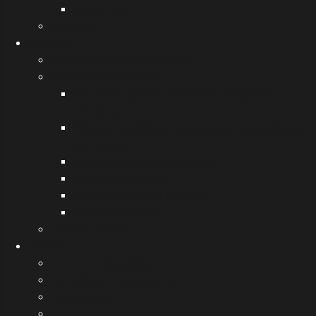
Useful links
Διάφορα
Μουσική
Μουσικές δραστηριότητες
Μουσικά αφιερώματα
Αιτωλοακαρνάνες Μουσικοί, στιχουργοί,
συνθέτες
Έλληνες συνθέτες, στιχουργοί, τραγουδιστές
του 20ου αι.
Σύγχρονα Μουσικά Ρεύματα
Μεγάλοι Μουσικοί
Διάφορα μουσικά θέματα
Μουσικά όργανα
Τελετές λήξης
Εκδόσεις
Σχολική εφημερίδα
Περιοδικό "Ηχοχρώματα"
Ημερολόγια
Βιβλία