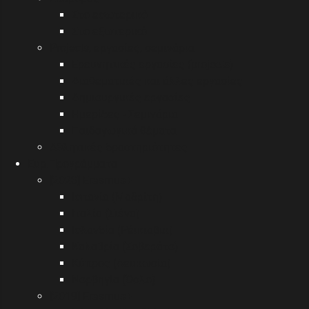
Στο εσωτερικό
Στο εξωτερικό
Projects, εργασίες, σεμινάρια
Ερευνητικές εργασίες (projects)
Διαθεματικές και άλλες εργασίες
Δημιουργικές εργασίες
Ημερίδες - Σεμινάρια
Παιδαγωγικά θέματα
Αθλητικές δραστηριότητες
Eυρ.Προγράμματα
[2023] Erasmus+
Ισπανία (Μαδρίτη)
Ιταλία (Σιένα)
Ισλανδία (Ρέικιαβικ)
Καλαβρία (Σοβεράτο)
Κύπρος (Λευκωσία)
Νορβηγία (Όσλο)
[2019] Erasmus+