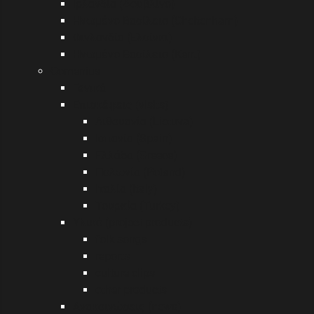
Ιρλανδία (Δουβλίνο)
Ηνωμένο Βασίλειο (Cheltenham)
Φινλανδία (Ελσίνκι)
Ηνωμένο Βασίλειο (Kent)
Comenius
Γενικά
Επισκέψεις (visits)
Λιθουανία (Lietuva)
Ισπανία (Spain)
Ελλάδα (Greece)
Πολωνία (Poland)
Ιταλία (Italy)
Τουρκία (Turkey)
Υλικό (project products)
folk songs
reports
culture clips
other products
Ανακοινώσεις (news)