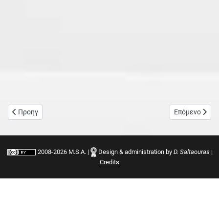
Προηγούμενο άρθρο: Folk songs presentations
Επόμενο άρθρο
Προηγ
Επόμενο
2008-2026 M.S.A. |
Design & administration by
D. Saltaouras
|
Credits