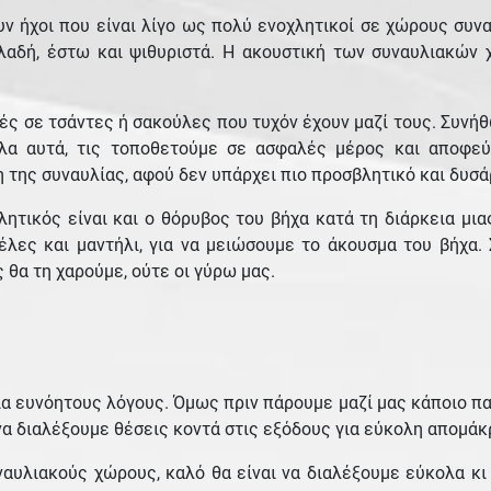
υν ήχοι που είναι λίγο ως πολύ ενοχλητικοί σε χώρους συν
ηλαδή, έστω και ψιθυριστά. Η ακουστική των συναυλιακών χ
ές σε τσάντες ή σακούλες που τυχόν έχουν μαζί τους. Συνήθ
λα αυτά, τις τοποθετούμε σε ασφαλές μέρος και αποφεύγ
 της συναυλίας, αφού δεν υπάρχει πιο προσβλητικό και δυσά
λητικός είναι και ο θόρυβος του βήχα κατά τη διάρκεια μι
έλες και μαντήλι, για να μειώσουμε το άκουσμα του βήχα
 θα τη χαρούμε, ούτε οι γύρω μας.
α ευνόητους λόγους. Όμως πριν πάρουμε μαζί μας κάποιο παι
να διαλέξουμε θέσεις κοντά στις εξόδους για εύκολη απομάκ
υλιακούς χώρους, καλό θα είναι να διαλέξουμε εύκολα κι