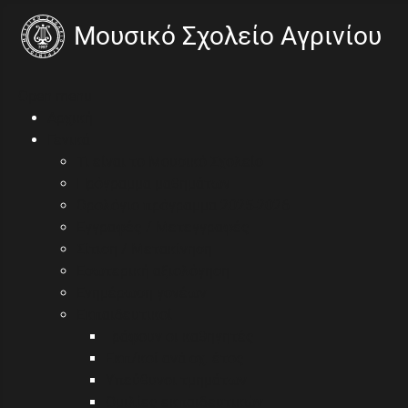
Open menu
Αρχική
Γενικά
Τι είναι το Μουσικό Σχολείο
Πρόγραμμα μαθημάτων
Ωρολόγιο πρόγραμμα 2025-2026
Εγγραφές / Μετεγγραφές
Σίτιση / Μετακίνηση
Εσωτερική αξιολόγηση
Ενημέρωση γονέων
Εκπαιδευτικοί
Γράφουν οι καθηγητές
Εκπ/κοί ανά σχ. έτος
Υπεύθυνοι τμημάτων
Ομιλίες εκπαιδευτικών