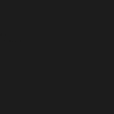
θέτες
του 20ου αι.