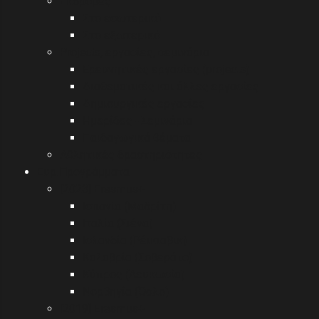
Εκδρομές
Στο εσωτερικό
Στο εξωτερικό
Projects, εργασίες, σεμινάρια
Ερευνητικές εργασίες (projects)
Διαθεματικές και άλλες εργασίες
Δημιουργικές εργασίες
Ημερίδες - Σεμινάρια
Παιδαγωγικά θέματα
Αθλητικές δραστηριότητες
Eυρ.Προγράμματα
[2023] Erasmus+
Ισπανία (Μαδρίτη)
Ιταλία (Σιένα)
Ισλανδία (Ρέικιαβικ)
Καλαβρία (Σοβεράτο)
Κύπρος (Λευκωσία)
Νορβηγία (Όσλο)
[2019] Erasmus+