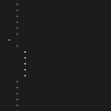
Διακρίσεις
Κτίριο Σχολείου
Ο τόπος μας
Χάρτης της σελίδας
Επικοινωνία
Περί
Δραστηριότητες
Προγράμματα
Πολιτιστικά
Περιβαλλοντικά
Αγωγής Σταδιοδρομίας
Οικονομίας
Αγωγής Υγείας
Θεατρικά
Σχολή Γονέων
Βουλή των εφήβων
Μαθητικοί Αγώνες
Επισκέψεις και συμμετοχές