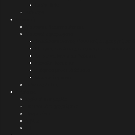
Useful links
Διάφορα
Μουσική
Μουσικές δραστηριότητες
Μουσικά αφιερώματα
Αιτωλοακαρνάνες Μουσικοί, στιχουργοί, συν
Έλληνες συνθέτες, στιχουργοί, τραγουδιστές 
Σύγχρονα Μουσικά Ρεύματα
Μεγάλοι Μουσικοί
Διάφορα μουσικά θέματα
Μουσικά όργανα
Τελετές λήξης
Εκδόσεις
Σχολική εφημερίδα
Περιοδικό "Ηχοχρώματα"
Ημερολόγια
Βιβλία
CD