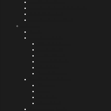
Ιρλανδία (Δουβλίνο)
Ηνωμένο Βασίλειο (Cheltenham)
Φινλανδία (Ελσίνκι)
Ηνωμένο Βασίλειο (Kent)
Comenius
Γενικά
Επισκέψεις (visits)
Λιθουανία (Lietuva)
Ισπανία (Spain)
Ελλάδα (Greece)
Πολωνία (Poland)
Ιταλία (Italy)
Τουρκία (Turkey)
Υλικό (project products)
folk songs
reports
culture clips
other products
Ανακοινώσεις (news)