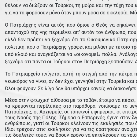
θέλουν να διώξουν οι Τούρκοι, τη μοίρα και την τύχη το
για να τα φορέσουν μόνο όταν μπουν μέσα σε εκκλησία. Μό
Ο Πατριάρχης είναι αυτός που όρισε ο Θεός να σηκώνει
απανταχού της γης περιμένει απ’ αυτόν τον άνθρωπο, που 
αλλά δεν πρέπει να ξεχνάμε ότι το Οικουμενικό Πατριαρχ
πολιτική, που ο Πατριάρχης γράφει και μιλάει με τέτοιο τ
υπό κλοιό και αναγκάζεται να «οικονομεί» πολλά. Ανάλογ
ξεχνάμε ότι πάντα οι Τούρκοι στον Πατριάρχη ξεσπούσαν. 
Το Πατριαρχείο πνίγεται αυτή τη στιγμή από την πέτρα 
νεωκόρος να γίνει, αν δεν έχει γεννηθεί στην Τουρκία και 
Όλοι φεύγουν. Σε λίγο δεν θα υπάρχει κανείς να διακονήσε
Μέσα στην φτωχική αίθουσα με το ταβάνι έτοιμο να πέσει, 
να κρέμονται περίλυπες στα παράθυρα, νοιώσαμε το μεγ
Πατριάρχης, οι Αρχιερείς, οι ταπεινοί εφημέριοι, οι επίτρ
τους Ναούς της Πόλης. Σήμερα ο Εσπερινός έγινε στον Άγ
ανθρώπους, γιατί οι Τούρκοι κλείνουν τις εκκλησιές που δ
ίδιοι τρέχουν στις εκκλησιές για να τις κρατήσουν ανοι
τις δουλειές τους, να βρουν χρόνο να εκτελέσουν τα χρι