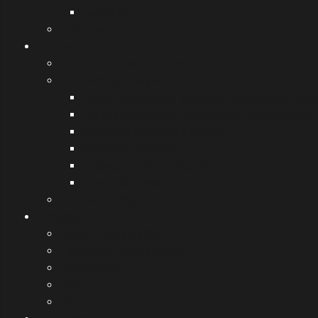
Useful links
Διάφορα
Μουσική
Μουσικές δραστηριότητες
Μουσικά αφιερώματα
Αιτωλοακαρνάνες Μουσικοί, στιχουργοί, συν
Έλληνες συνθέτες, στιχουργοί, τραγουδιστές 
Σύγχρονα Μουσικά Ρεύματα
Μεγάλοι Μουσικοί
Διάφορα μουσικά θέματα
Μουσικά όργανα
Τελετές λήξης
Εκδόσεις
Σχολική εφημερίδα
Περιοδικό "Ηχοχρώματα"
Ημερολόγια
Βιβλία
CD