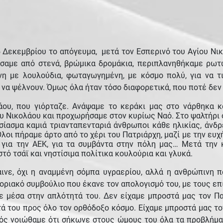
5 Δεκεμβρίου το απόγευμα, μετά τον Εσπερινό του Αγίου Νι
σαμε από στενά, βρώμικα δρομάκια, περιπλανηθήκαμε ρωτ
νη με λουλούδια, φωταγωγημένη, με κόσμο πολύ, για να 
 να ψέλνουν. Όμως όλα ήταν τόσο διαφορετικά, που ποτέ δε
ου, που γιόρταζε. Ανάψαμε το κεράκι μας στο νάρθηκα κα
υ Νικολάου και προχωρήσαμε στον κυρίως Ναό. Στο ψαλτήρι 
ίασμα καμιά τριανταπενταριά άνθρωποι κάθε ηλικίας, άνδρες
οι πήραμε άρτο από το χέρι του Πατριάρχη, μαζί με την ευχή
ίο, για την ΑΕΚ, για τα συμβάντα στην πόλη μας… Μετά τη
ζεστό τσάϊ και νηστίσιμα πολίτικα κουλούρια και γλυκά.
ινε, όχι η αναμμένη σόμπα υγραερίου, αλλά η ανθρώπινη π
ενοριακό συμβούλιο που έκανε τον απολογισμό του, με τους επ
 μέσα στην απλότητά του. Δεν είχαμε μπροστά μας τον Πα
ά του προς όλο τον ορθόδοξο κόσμο. Είχαμε μπροστά μας το
ς νοιώθαμε ότι σήκωνε στους ώμους του όλα τα προβλήματ