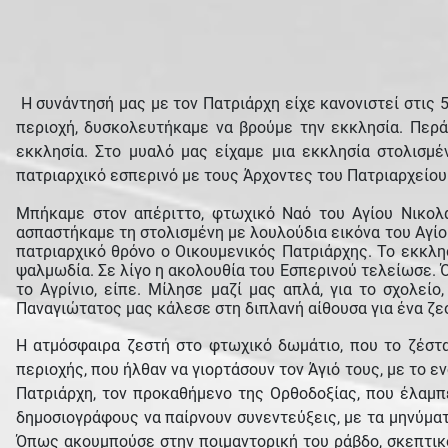
Η συνάντησή μας με τον Πατριάρχη είχε κανονιστεί στις 
περιοχή, δυσκολευτήκαμε να βρούμε την εκκλησία. Περά
εκκλησία. Στο μυαλό μας είχαμε μια εκκλησία στολισμέ
πατριαρχικό εσπερινό με τους Άρχοντες του Πατριαρχείου
Μπήκαμε στον απέριττο, φτωχικό Ναό του Αγίου Νικολά
ασπαστήκαμε τη στολισμένη με λουλούδια εικόνα του Αγίο
πατριαρχικό θρόνο ο Οικουμενικός Πατριάρχης. Το εκκλησ
ψαλμωδία. Σε λίγο η ακολουθία του Εσπερινού τελείωσε. Όλ
το Αγρίνιο, είπε. Μίλησε μαζί μας απλά, για το σχολε
Παναγιώτατος μας κάλεσε στη διπλανή αίθουσα για ένα 
Η ατμόσφαιρα ζεστή στο φτωχικό δωμάτιο, που το ζέστα
περιοχής, που ήλθαν να γιορτάσουν τον Άγιό τους, με το 
Πατριάρχη, τον προκαθήμενο της Ορθοδοξίας, που έλαμπε
δημοσιογράφους να παίρνουν συνεντεύξεις, με τα μηνύματ
Όπως ακουμπούσε στην ποιμαντορική του ράβδο, σκεπτικό