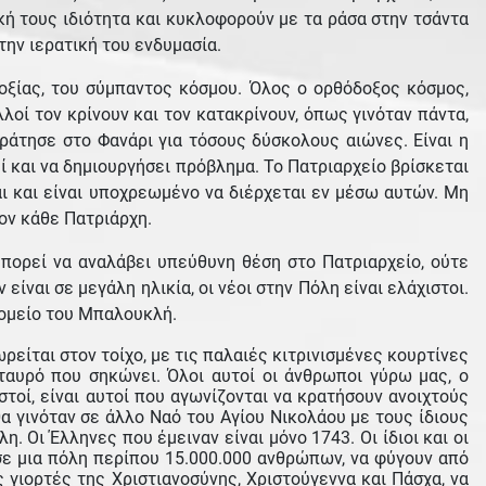
κή τους ιδιότητα και κυκλοφορούν με τα ράσα στην τσάντα
την ιερατική του ενδυμασία.
οξίας, του σύμπαντος κόσμου. Όλος ο ορθόδοξος κόσμος,
λοί τον κρίνουν και τον κατακρίνουν, όπως γινόταν πάντα,
κράτησε στο Φανάρι για τόσους δύσκολους αιώνες. Είναι η
εί και να δημιουργήσει πρόβλημα. Το Πατριαρχείο βρίσκεται
αι και είναι υποχρεωμένο να διέρχεται εν μέσω αυτών. Μη
ον κάθε Πατριάρχη.
μπορεί να αναλάβει υπεύθυνη θέση στο Πατριαρχείο, ούτε
είναι σε μεγάλη ηλικία, οι νέοι στην Πόλη είναι ελάχιστοι.
οκομείο του Μπαλουκλή.
ρείται στον τοίχο, με τις παλαιές κιτρινισμένες κουρτίνες
ταυρό που σηκώνει. Όλοι αυτοί οι άνθρωποι γύρω μας, ο
πιστοί, είναι αυτοί που αγωνίζονται να κρατήσουν ανοιχτούς
α γινόταν σε άλλο Ναό του Αγίου Νικολάου με τους ίδιους
. Οι Έλληνες που έμειναν είναι μόνο 1743. Οι ίδιοι και οι
 σε μια πόλη περίπου 15.000.000 ανθρώπων, να φύγουν από
 γιορτές της Χριστιανοσύνης, Χριστούγεννα και Πάσχα, να