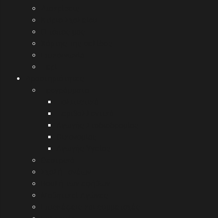
Διακρίσεις
Κτίριο Σχολείου
Ο τόπος μας
Χάρτης της σελίδας
Επικοινωνία
Περί
Δραστηριότητες
Προγράμματα
Πολιτιστικά
Περιβαλλοντικά
Αγωγής Σταδιοδρομίας
Οικονομίας
Αγωγής Υγείας
Θεατρικά
Σχολή Γονέων
Βουλή των εφήβων
Μαθητικοί Αγώνες
Επισκέψεις και συμμετοχές