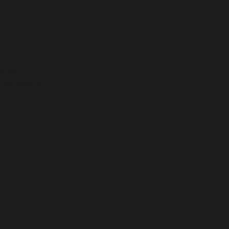
θέτες
του 20ου αι.