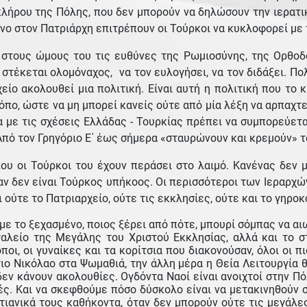
υ κλήρου της Πόλης, που δεν μπορούν να δηλώσουν την ιερατι
νο στον Πατριάρχη επιτρέπουν οι Τούρκοι να κυκλοφορεί με 
 στους ώμους του τις ευθύνες της Ρωμιοσύνης, της Ορθοδ
στέκεται ολομόναχος, να τον ευλογήσει, να τον διδάξει. Πολ
είο ακολουθεί μια πολιτική. Είναι αυτή η πολιτική που το 
ρόπο, ώστε να μη μπορεί κανείς ούτε από μία λέξη να αρπαχτ
α με τις σχέσεις Ελλάδας - Τουρκίας πρέπει να συμπορεύετ
Από τον Γρηγόριο Ε΄ έως σήμερα «σταυρώνουν και κρεμούν» τ
που οι Τούρκοι του έχουν περάσει στο λαιμό. Κανένας δεν 
αν δεν είναι Τούρκος υπήκοος. Οι περισσότεροι των Ιεραρχών 
ι ούτε το Πατριαρχείο, ούτε τις εκκλησίες, ούτε και το γηρ
με το ξεχασμένο, ποιος ξέρει από πότε, μπουρί σόμπας να αιω
αλείο της Μεγάλης του Χριστού Εκκλησίας, αλλά και το σ
οποι, οι γυναίκες και τα κορίτσια που διακονούσαν, όλοι οι 
ιο Νικόλαο στα Ψωμαθιά, την άλλη μέρα η Θεία Λειτουργία θ
εν κάνουν ακολουθίες. Ογδόντα Ναοί είναι ανοιχτοί στην Πόλη
χτές. Και να σκεφθούμε πόσο δύσκολο είναι να μετακινηθούν
στιανικά τους καθήκοντα, όταν δεν μπορούν ούτε τις μεγάλες