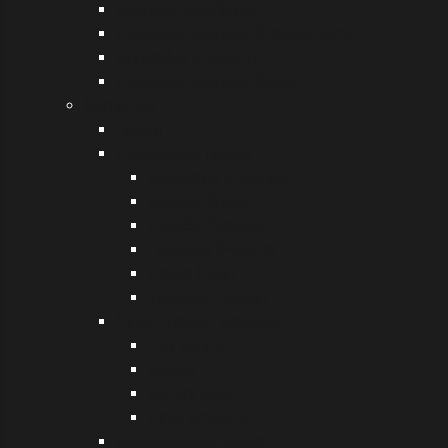
Ιρλανδία (Δουβλίνο)
Ηνωμένο Βασίλειο (Cheltenham)
Φινλανδία (Ελσίνκι)
Ηνωμένο Βασίλειο (Kent)
Comenius
Γενικά
Επισκέψεις (visits)
Λιθουανία (Lietuva)
Ισπανία (Spain)
Ελλάδα (Greece)
Πολωνία (Poland)
Ιταλία (Italy)
Τουρκία (Turkey)
Υλικό (project products)
folk songs
reports
culture clips
other products
Ανακοινώσεις (news)