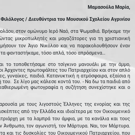
Μαμασούλα Μαρία,
Φιλόλογος / Διευθύντρια του Μουσικού Σχολείου Αγρινίου
κολάου, στον ομώνυμο Ιερό Ναό, στα Ψωμαθιά. Βρήκαμε την
ώντας μικροπωλητές και μαγαζάτορες για τη χριστιανική
τιμήσουν τον Άγιο Νικόλαο και να παρακολουθήσουν έναν
ν τα φανταστήκαμε, τόσο απλά, τόσο απρόσμενα…
ι το τοποθετήσαμε στο τσίγκινο μανουάλι με την άμμο,
οι Άρχοντες πρωτοψάλτες του Πατριαρχείου και στον απλό
, γυναίκες, παιδιά. Κατανυκτική η ατμόσφαιρα, εξαίσια η
 του. Σε λίγο μας κάλεσε κοντά του. - Να δω τα παιδιά από
ν καθιερωμένη φωτογραφία η συζήτηση συνεχίστηκε και ο
αρουσία με τους λιγοστούς Έλληνες της ενορίας και της
ισκέπτες από την Ελλάδα και ιδιαίτερα με τον Οικουμενικό
τριάρχη με τα λαμπρά του άμφια, με τα κανάλια και τους
ν Άνθρωπο, τον αγωνιστή, τον Μάρτυρα. Ναι, τον Μάρτυρα.
α και τις δυσκολίες του Οικουμενικού Πατριαρχείου, που