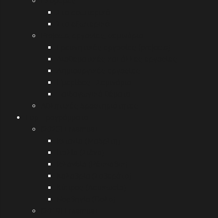
Εκδρομές
Στο εσωτερικό
Στο εξωτερικό
Projects, εργασίες, σεμινάρια
Ερευνητικές εργασίες (projects)
Διαθεματικές και άλλες εργασίες
Δημιουργικές εργασίες
Ημερίδες - Σεμινάρια
Παιδαγωγικά θέματα
Αθλητικές δραστηριότητες
Eυρ.Προγράμματα
[2023] Erasmus+
Ισπανία (Μαδρίτη)
Ιταλία (Σιένα)
Ισλανδία (Ρέικιαβικ)
Καλαβρία (Σοβεράτο)
Κύπρος (Λευκωσία)
Νορβηγία (Όσλο)
[2019] Erasmus+