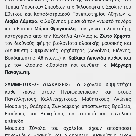
Τμήμα Μουσικών Σπουδών της Φιλοσοφικής Σχολής του
Εθνικού και Καποδιστριακού Πανεπιστημίου Αθηνών κ.
Λιάβα Λάμπρο
. Φιλοξένησε μουσικά τον γνωστό τενόρο
και ηθοποιό
Μάριο Φραγκούλη
, τον γνωστό λαουτιέρη,
καταγόμενο από την Κανδήλα Αιτ/νίας κ.
Ζώτο Χρήστο
,
τον διεθνούς φήμης βιολονίστα κλασικής μουσικής και
Διευθυντή Συμφωνικής ορχήστρας (Λονδίνου, Βιέννης,
Βουδαπέστης, Αθηνών….) κ.
Καβάκο Λεωνίδα
καθώς και
με τον κλασικό κιθαρίστα και συνθέτη, κ.
Μάργαρη
Παναγιώτη.
ΣΥΜΜΕΤΟΧΕΣ- ΔΙΑΚΡΙΣΕΙΣ:
Το Σχολείο συμμετέχει
κάθε χρόνο στους Περιφερειακούς και στους
Πανελλήνιους Καλλιτεχνικούς, Μαθητικούς Αγώνες
Μουσικής, Θεάτρου, Ζωγραφικής αποσπώντας Βραβεία,
Επαίνους και Διακρίσεις σε ατομικό και συνολικό
επίπεδο.
Μουσικά Σύνολα του σχολείου έχουν αποσπάσει
πανελλήνια Βραβεία και Διακρίσεις. Διακρίσεις είχαν