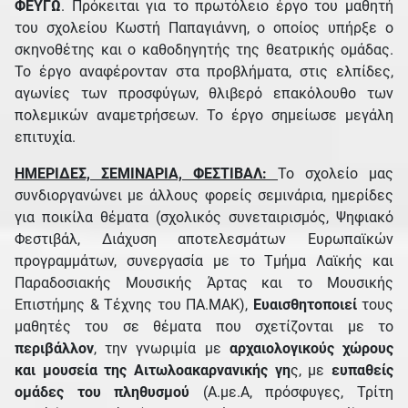
ΦΕΥΓΩ
. Πρόκειται για το πρωτόλειο έργο του μαθητή
του σχολείου Κωστή Παπαγιάννη, ο οποίος υπήρξε ο
σκηνοθέτης και ο καθοδηγητής της θεατρικής ομάδας.
Το έργο αναφέρονταν στα προβλήματα, στις ελπίδες,
αγωνίες των προσφύγων, θλιβερό επακόλουθο των
πολεμικών αναμετρήσεων. Το έργο σημείωσε μεγάλη
επιτυχία.
ΗΜΕΡΙΔΕΣ, ΣΕΜΙΝΑΡΙΑ, ΦΕΣΤΙΒΑΛ:
Το σχολείο μας
συνδιοργανώνει με άλλους φορείς σεμινάρια, ημερίδες
για ποικίλα θέματα (σχολικός συνεταιρισμός, Ψηφιακό
Φεστιβάλ, Διάχυση αποτελεσμάτων Ευρωπαϊκών
προγραμμάτων, συνεργασία με το Τμήμα Λαϊκής και
Παραδοσιακής Μουσικής Άρτας και το Μουσικής
Επιστήμης & Τέχνης του ΠΑ.ΜΑΚ),
Ευαισθητοποιεί
τους
μαθητές του σε θέματα που σχετίζονται με το
περιβάλλον
, την γνωριμία με
αρχαιολογικούς χώρους
και μουσεία της Αιτωλοακαρνανικής γη
ς, με
ευπαθείς
ομάδες του πληθυσμού
(Α.με.Α, πρόσφυγες, Τρίτη