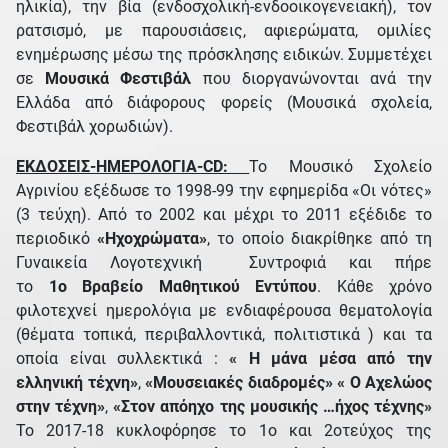
ηλικία), την βία (ενδοσχολική-ενδοοικογενειακή), τον
ρατσισμό, με παρουσιάσεις, αφιερώματα, ομιλίες
ενημέρωσης μέσω της πρόσκλησης ειδικών. Συμμετέχει
σε
Μουσικά Φεστιβάλ
που διοργανώνονται ανά την
Ελλάδα από διάφορους φορείς (Μουσικά σχολεία,
Φεστιβάλ χορωδιών).
ΕΚΔΟΣΕΙΣ-ΗΜΕΡΟΛΟΓΙΑ-CD:
Το Μουσικό Σχολείο
Αγρινίου εξέδωσε το 1998-99 την εφημερίδα «Οι νότες»
(3 τεύχη). Aπό το 2002 και μέχρι το 2011 εξέδιδε το
περιοδικό
«Ηχοχρώματα»
, το οποίο διακρίθηκε από τη
Γυναικεία Λογοτεχνική Συντροφιά και πήρε
το
1ο Βραβείο Μαθητικού Εντύπου
. Κάθε χρόνο
φιλοτεχνεί ημερολόγια με ενδιαφέρουσα θεματολογία
(θέματα τοπικά, περιβαλλοντικά, πολιτιστικά ) και τα
οποία είναι συλλεκτικά :
« Η μάνα μέσα από την
ελληνική τέχνη»
,
«Μουσειακές διαδρομές»
« Ο Αχελώος
στην τέχνη»
,
«Στον απόηχο της μουσικής …ήχος τέχνης»
Το 2017-18 κυκλοφόρησε το 1ο και 2οτεύχος της