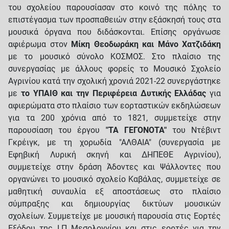
του σχολείου παρουσίασαν στο κοινό της πόλης το
επιστέγασμα των προσπαθειών στην εξάσκησή τους στα
μουσικά όργανα που διδάσκονται. Επίσης οργάνωσε
αφιέρωμα στον
Μίκη Θεοδωράκη και Μάνο Χατζιδάκη
με το μουσικό σύνολο ΚΟΣΜΟΣ. Στο πλαίσιο της
συνεργασίας με άλλους φορείς το Μουσικό Σχολείο
Αγρινίου κατά την σχολική χρονιά 2021-22 συνεργάστηκε
με
το ΥΠΑΙΘ και την Περιφέρεια Δυτικής Ελλάδας
για
αφιερώματα στο πλαίσιο των εορταστικών εκδηλώσεων
για τα 200 χρόνια από το 1821, συμμετείχε στην
παρουσίαση του έργου
"ΤΑ ΓΕΓΟΝΟΤΑ"
του Ντέβιντ
Γκρέιγκ, με τη χορωδία "ΑΛΘΑΙΑ" (συνεργασία με
Εφηβική Λυρική σκηνή και ΔΗΠΕΘΕ Αγρινίου),
συμμετείχε στην δράση Άδοντες και Ψάλλοντες που
οργανώνει το μουσικό σχολείο Καβάλας, συμμετείχε σε
μαθητική συναυλία εξ αποστάσεως στο πλαίσιο
σύμπραξης και δημιουργίας δικτύων μουσικών
σχολείων. Συμμετείχε με μουσική παρουσία στις Εορτές
Εξόδου της Ι.Π Μεσολογγίου και στις εορτές για την