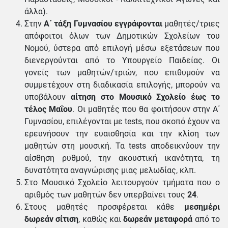
άλλα).
Στην
Α΄ τάξη Γυμνασίου εγγράφονται
μαθητές/τριες
απόφοιτοι όλων των Δημοτικών Σχολείων του
Νομού, ύστερα από επιλογή μέσω εξετάσεων που
διενεργούνται από το Υπουργείο Παιδείας. Οι
γονείς των μαθητών/τριών, που επιθυμούν να
συμμετέχουν στη διαδικασία επιλογής, μπορούν να
υποβάλουν
αίτηση στο Μουσικό Σχολείο έως το
τέλος Μαΐου
. Οι μαθητές που θα φοιτήσουν στην Α΄
Γυμνασίου, επιλέγονται με tests, που σκοπό έχουν να
ερευνήσουν την ευαισθησία και την κλίση των
μαθητών στη μουσική. Τα tests αποδεικνύουν την
αίσθηση ρυθμού, την ακουστική ικανότητα, τη
δυνατότητα αναγνώρισης μιας μελωδίας, κλπ.
Στο Μουσικό Σχολείο λειτουργούν τμήματα που ο
αριθμός των μαθητών δεν υπερβαίνει τους
24
.
Στους μαθητές προσφέρεται κάθε
μεσημέρι
δωρεάν σίτιση
, καθώς και
δωρεάν μεταφορά
από το