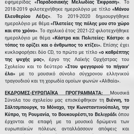
εφημερίδας
«Παραδοσιακής Μελωδίας Έκφραση»
. Το
2018-2019 φιλοτεχνήθηκε ημερολόγιο με τίτλο
«Μάνου
Ελευθερίου Λέξις»
. Το 2019-2020 δημιουργήθηκε
ημερολόγιο με θέμα
«Πλατείες της πόλης μου στο χώρο
και στο χρόνο»
. Το σχολικό έτος 2021-22 φιλοτεχνήθηκε
ημερολόγιο με θέμα
«Κάστρα και Πολιτείες: Κάστρο: ο
τόπος το ορίζει και ο άνθρωπος το κτίζει».
Επίσης έχει
κυκλοφορήσει δύο CD, το πρώτο με τίτλο
«ο καθρέπτης
της ψυχής μας»
, έργο της Λαϊκής Ορχήστρας του
Σχολείου και το δεύτερο
«Στου φεγγαριού το πήγαιν’
έλα»
με το μουσικό σύνολο σύγχρονου ελληνικού
τραγουδιού και τη χορωδία ομοίων φωνών «Αλθαία».
ΕΚΔΡΟΜΕΣ-ΕΥΡΩΠΑΪΚΑ ΠΡΟΓΡΑΜΜΑΤΑ:
Μουσικά
Σύνολα του σχολείου μας επισκέφθηκαν τη
Βιέννη, το
Σάλτσμπουργκ, το Μόναχο, την Κωνσταντινούπολη, την
Κύπρο, τη Ρουμανία, το Βουκουρέστι,το Βελιγράδι
όπου
έρχονται σε επαφή με τα μουσικά δρώμενα των
ευρωπαϊκών πόλεων, ανταλλάσσουν απόψεις και