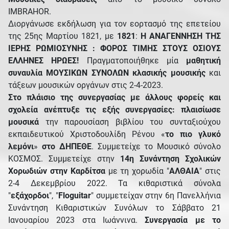
ΙMBRAHOR.
Διοργάνωσε εκδήλωση για τον εορτασμό της επετείου
της 25ης Μαρτίου 1821, με
1821
:
Η ΑΝΑΓΕΝΝΗΣΗ ΤΗΣ
ΙΕΡΗΣ ΡΩΜΙΟΣΥΝΗΣ : ΦΟΡΟΣ ΤΙΜΗΣ ΣΤΟΥΣ ΟΣΙΟΥΣ
ΕΛΛΗΝΕΣ ΗΡΩΕΣ!
Πραγματοποιήθηκε μία
μαθητική
συναυλία ΜΟΥΣΙΚΩΝ ΣΥΝΟΛΩΝ κλασικής μουσικής
και
τάξεων μουσικών οργάνων στις 2-4-2023.
Στο πλάισιο της συνεργασίας με άλλους φορείς και
σχολεία ανέπτυξε τις εξής συνεργασίες: πλαισίωσε
μουσικά
την παρουσίαση βιβλίου του συνταξιούχου
εκπαιδευτικού Χριστοδουλίδη Ρένου «
το πιο γλυκό
λεμόνι
»
στο ΔΗΠΕΘΕ
. Συμμετείχε το Μουσικό σύνολο
ΚΟΣΜΟΣ. Συμμετείχε στην
14η Συνάντηση Σχολικών
Χορωδιών στην Καρδίτσα
με τη χορωδία "
ΑΛΘΑΙΑ
" στις
2-4 Δεκεμβρίου 2022. Τα κιθαριστικά σύνολα
"
εξάχορδοι
", "
Floguitar
" συμμετείχαν στην 6η Πανελλήνια
Συνάντηση Κιθαριστικών Συνόλων το Σάββατο 21
Ιανουαρίου 2023 στα Ιωάννινα.
Συνεργασία με το