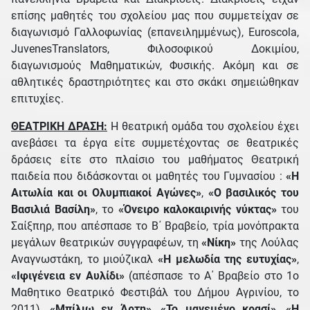
επίσης μαθητές του σχολείου μας που συμμετείχαν σε
διαγωνισμό Γαλλοφωνίας (επανειλημμένως), Euroscola,
JuvenesTranslators, Φιλοσοφικού Δοκιμίου,
διαγωνισμούς Μαθηματικών, Φυσικής. Ακόμη και σε
αθλητικές δραστηριότητες και στο σκάκι σημειώθηκαν
επιτυχίες.
ΘΕΑΤΡΙΚΗ ΔΡΑΣΗ:
Η θεατρική ομάδα του σχολείου έχει
ανεβάσει τα έργα είτε συμμετέχοντας σε θεατρικές
δράσεις είτε στο πλαίσιο του μαθήματος Θεατρική
παιδεία που διδάσκονται οι μαθητές του Γυμνασίου :
«Η
Αιτωλία και οι Ολυμπιακοί Αγώνες»
,
«Ο βασιλικός του
Βασιλιά Βασίλη»
, το
«Όνειρο καλοκαιρινής νύκτας»
του
Σαίξπηρ, που απέσπασε το Β΄ Βραβείο, τρία μονόπρακτα
μεγάλων θεατρικών συγγραφέων, τη
«Νίκη»
της Λούλας
Αναγνωστάκη, το μιούζικαλ
«Η μελωδία της ευτυχίας»
,
«Ιφιγένεια εν Αυλίδι»
(απέσπασε το Α΄ Βραβείο στο 1ο
Μαθητικο Θεατρικό Φεστιβάλ του Δήμου Αγρινίου, το
2011),
«Μπίλιω εν Άρτη»
,
«Το μαγεμένο κρασί»
,
«Η