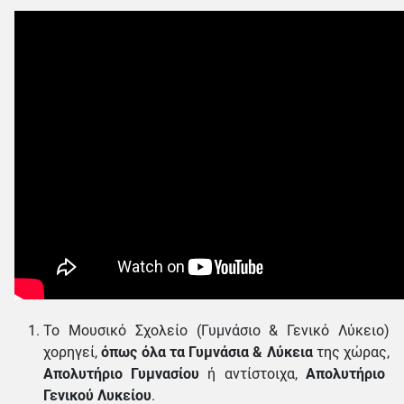
Το Μουσικό Σχολείο (Γυμνάσιο & Γενικό Λύκειο)
χορηγεί,
όπως όλα τα Γυμνάσια & Λύκεια
της χώρας,
Απολυτήριο Γυμνασίου
ή αντίστοιχα,
Απολυτήριο
Γενικού Λυκείου
.