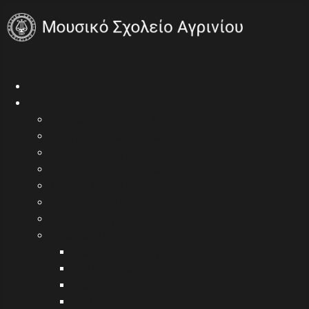
Open menu
Αρχική
Γενικά
Τι είναι το Μουσικό Σχολείο
Πρόγραμμα μαθημάτων
Ωρολόγιο πρόγραμμα 2025-2026
Εγγραφές / Μετεγγραφές
Σίτιση / Μετακίνηση
Εσωτερική αξιολόγηση
Ενημέρωση γονέων
Εκπαιδευτικοί
Γράφουν οι καθηγητές
Εκπ/κοί ανά σχ. έτος
Υπεύθυνοι τμημάτων
Ομιλίες εκπαιδευτικών