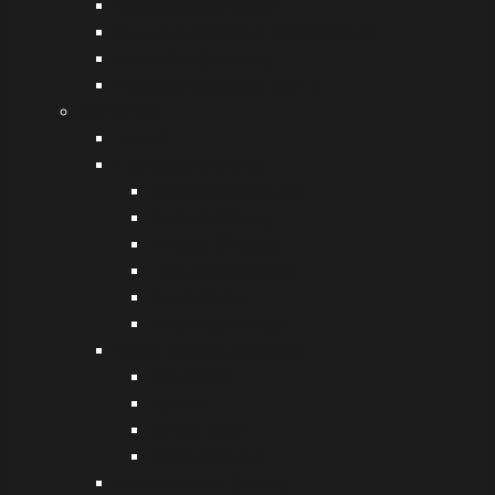
Ιρλανδία (Δουβλίνο)
Ηνωμένο Βασίλειο (Cheltenham)
Φινλανδία (Ελσίνκι)
Ηνωμένο Βασίλειο (Kent)
Comenius
Γενικά
Επισκέψεις (visits)
Λιθουανία (Lietuva)
Ισπανία (Spain)
Ελλάδα (Greece)
Πολωνία (Poland)
Ιταλία (Italy)
Τουρκία (Turkey)
Υλικό (project products)
folk songs
reports
culture clips
other products
Ανακοινώσεις (news)