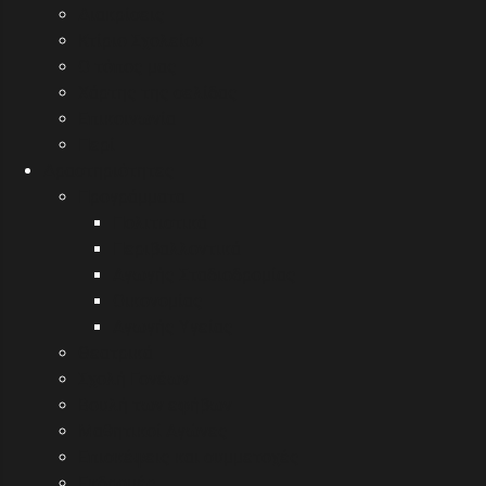
Διακρίσεις
Κτίριο Σχολείου
Ο τόπος μας
Χάρτης της σελίδας
Επικοινωνία
Περί
Δραστηριότητες
Προγράμματα
Πολιτιστικά
Περιβαλλοντικά
Αγωγής Σταδιοδρομίας
Οικονομίας
Αγωγής Υγείας
Θεατρικά
Σχολή Γονέων
Βουλή των εφήβων
Μαθητικοί Αγώνες
Επισκέψεις και συμμετοχές
Εκδρομές