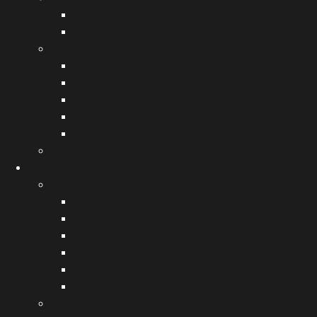
Στο εσωτερικό
Στο εξωτερικό
Projects, εργασίες, σεμινάρια
Ερευνητικές εργασίες (projects)
Διαθεματικές και άλλες εργασίες
Δημιουργικές εργασίες
Ημερίδες - Σεμινάρια
Παιδαγωγικά θέματα
Αθλητικές δραστηριότητες
Eυρ.Προγράμματα
[2023] Erasmus+
Ισπανία (Μαδρίτη)
Ιταλία (Σιένα)
Ισλανδία (Ρέικιαβικ)
Καλαβρία (Σοβεράτο)
Κύπρος (Λευκωσία)
Νορβηγία (Όσλο)
[2019] Erasmus+