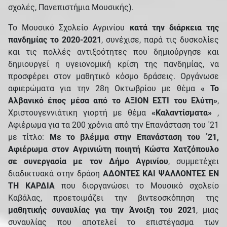
σχολές, Πανεπιστήμια Μουσικής).
Το Μουσικό Σχολείο Αγρινίου
κατά την διάρκεια της
πανδημίας το 2020-2021
, συνέχισε, παρά τις δυσκολίες
και τις πολλές αντιξοότητες που δημιούργησε και
δημιουργεί η υγειονομική κρίση της πανδημίας, να
προσφέρει στον μαθητικό κόσμο δράσεις. Οργάνωσε
αφιερώματα για την 28η Οκτωβρίου με θέμα
« Το
Αλβανικό έπος μέσα από το ΑΞΙΟΝ ΕΣΤΙ του Ελύτη»
,
Χριστουγεννιάτικη γιορτή με θέμα
«Καλαντίσματα»
,
Αφιέρωμα για τα 200 χρόνια από την Επανάσταση του ΄21
με τίτλο:
Με το βλέμμα στην Επανάσταση του ΄21,
Αφιέρωμα στον Αγρινιώτη ποιητή Κώστα Χατζόπουλο
σε συνεργασία με τον Δήμο Αγρινίου
, συμμετέχει
διαδικτυακά στην δράση
ΑΔΟΝΤΕΣ ΚΑΙ ΨΑΛΛΟΝΤΕΣ ΕΝ
ΤΗ ΚΑΡΔΙΑ
που διοργανώσει το Μουσικό σχολείο
Καβάλας, προετοιμάζει την βιντεοσκόπηση της
μαθητικής συναυλίας για την Άνοιξη του 2021
, μιας
συναυλίας που αποτελεί το επιστέγασμα των