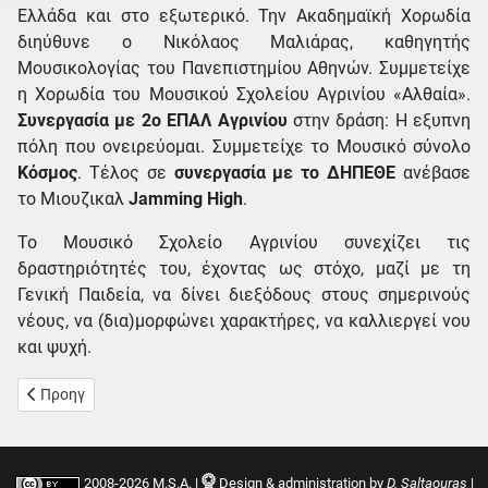
Ελλάδα και στο εξωτερικό. Την Ακαδημαϊκή Χορωδία
διηύθυνε ο Νικόλαος Μαλιάρας, καθηγητής
Μουσικολογίας του Πανεπιστημίου Αθηνών. Συμμετείχε
η Χορωδία του Μουσικού Σχολείου Αγρινίου «Αλθαία».
Συνεργασία με 2ο ΕΠΑΛ Αγρινίου
στην δράση: Η εξυπνη
πόλη που ονειρεύομαι. Συμμετείχε το Μουσικό σύνολο
Κόσμος
. Τέλος σε
συνεργασία με το ΔΗΠΕΘΕ
ανέβασε
το Μιουζικαλ
Jamming High
.
Το Μουσικό Σχολείο Αγρινίου συνεχίζει τις
δραστηριότητές του, έχοντας ως στόχο, μαζί με τη
Γενική Παιδεία, να δίνει διεξόδους στους σημερινούς
νέους, να (δια)μορφώνει χαρακτήρες, να καλλιεργεί νου
και ψυχή.
Προηγούμενο άρθρο: Πρόγραμμα μαθημάτων
Προηγ
2008-2026 M.S.A. |
Design & administration by
D. Saltaouras
|