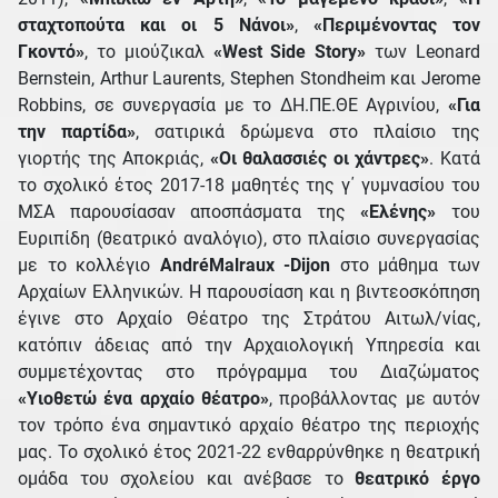
σταχτοπούτα και οι 5 Νάνοι»
,
«Περιμένοντας τον
Γκοντό»
, το μιούζικαλ
«West Side Story»
των Leonard
Bernstein, Arthur Laurents, Stephen Stondheim και Jerome
Robbins, σε συνεργασία με το ΔΗ.ΠΕ.ΘΕ Αγρινίου,
«Για
την παρτίδα»
, σατιρικά δρώμενα στο πλαίσιο της
γιορτής της Αποκριάς,
«Οι θαλασσιές οι χάντρες»
. Κατά
το σχολικό έτος 2017-18 μαθητές της γ΄ γυμνασίου του
ΜΣΑ παρουσίασαν αποσπάσματα της
«Ελένης»
του
Ευριπίδη (θεατρικό αναλόγιο), στο πλαίσιο συνεργασίας
με το κολλέγιο
AndréMalraux -Dijon
στο μάθημα των
Αρχαίων Ελληνικών. Η παρουσίαση και η βιντεοσκόπηση
έγινε στο Αρχαίο Θέατρο της Στράτου Αιτωλ/νίας,
κατόπιν άδειας από την Αρχαιολογική Υπηρεσία και
συμμετέχοντας στο πρόγραμμα του Διαζώματος
«Υιοθετώ ένα αρχαίο θέατρο»
, προβάλλοντας με αυτόν
τον τρόπο ένα σημαντικό αρχαίο θέατρο της περιοχής
μας. Το σχολικό έτος 2021-22 ενθαρρύνθηκε η θεατρική
ομάδα του σχολείου και ανέβασε το
θεατρικό έργο