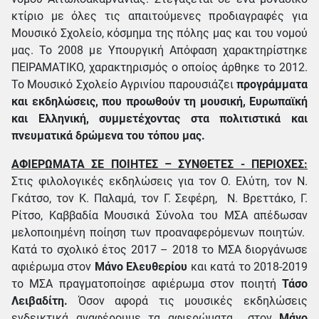
κτίριο με όλες τις απαιτούμενες προδιαγραφές για
Μουσικό Σχολείο, κόσμημα της πόλης μας και του νομού
μας. Το 2008 με Υπουργική Απόφαση χαρακτηρίστηκε
ΠΕΙΡΑΜΑΤΙΚΟ, χαρακτηρισμός ο οποίος άρθηκε το 2012.
Το Μουσικό Σχολείο Αγρινίου παρουσιάζει
προγράμματα
και εκδηλώσεις, που προωθούν τη μουσική, Ευρωπαϊκή
και Ελληνική, συμμετέχοντας στα πολιτιστικά και
πνευματικά δρώμενα του τόπου μας.
ΑΦΙΕΡΩΜΑΤΑ ΣΕ ΠΟΙΗΤΕΣ – ΣΥΝΘΕΤΕΣ - ΠΕΡΙΟΧΕΣ:
Στις φιλολογικές εκδηλώσεις για τον Ο. Ελύτη, τον Ν.
Γκάτσο, τον Κ. Παλαμά, τον Γ. Σεφέρη, Ν. Βρεττάκο, Γ.
Ρίτσο, Καββαδία Μουσικά Σύνολα του ΜΣΑ απέδωσαν
μελοποιημένη ποίηση των προαναφερόμενων ποιητών.
Κατά το σχολικό έτος 2017 – 2018 το ΜΣΑ διοργάνωσε
αφιέρωμα στον
Μάνο Ελευθερίου
και κατά το 2018-2019
το ΜΣΑ πραγματοποίησε αφιέρωμα στον ποιητή
Τάσο
Λειβαδίτη.
Όσον αφορά τις μουσικές εκδηλώσεις
ενδεικτικά αναφέρουμε τα αφιερώματα στον
Μάνο