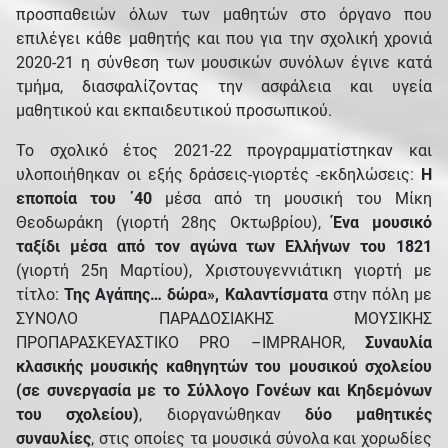
προσπαθειών όλων των μαθητών στο όργανο που
επιλέγει κάθε μαθητής και που για την σχολική χρονιά
2020-21 η σύνθεση των μουσικών συνόλων έγινε κατά
τμήμα, διασφαλίζοντας την ασφάλεια και υγεία
μαθητικού και εκπαιδευτικού προσωπικού.
Το σχολικό έτος 2021-22 προγραμματίστηκαν και
υλοποιήθηκαν οι εξής δράσεις-γιορτές -εκδηλώσεις:
Η
εποποία του ΄40
μέσα από τη μουσική του Μίκη
Θεοδωράκη (γιορτή 28ης Οκτωβρίου),
Ένα μουσικό
ταξίδι μέσα από τον αγώνα των Ελλήνων του 1821
(γιορτή 25η Μαρτίου), Χριστουγεννιάτικη γιορτή με
τίτλο:
Της Αγάπης… δώρα», Καλαντίσματα
στην πόλη με
ΣΥΝΟΛΟ ΠΑΡΑΔΟΣΙΑΚΗΣ ΜΟΥΣΙΚΗΣ
ΠΡΟΠΑΡΑΣΚΕΥΑΣΤΙΚΟ PRO –IMPRAHOR,
Συναυλία
κλασικής μουσικής καθηγητών του μουσικού σχολείου
(σε συνεργασία με το Σύλλογο Γονέων και Κηδεμόνων
του σχολείου)
, διοργανώθηκαν
δύο μαθητικές
συναυλίες
, στις οποίες τα μουσικά σύνολα και χορωδίες