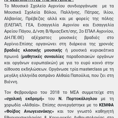
Το Μουσικό Σχολείο Αγρινίου συνδιοργάνωσε με τα
Μουσικά Σχολεία Βόλου, Παλλήνης, Πάτρας, Ιλίου,
Αλβανίας, Πρέβεζας αλλά και με φορείς της πόλης
(ΕΛΕΠΑΠ, ΓΕΑ, Εισαγγελία Αγρινίου και Εισαγγελία
Αρείου Πάγου, Δ/νση Β/θμιαςΕκπ/σης, 2ο ΕΠΑΛ Αγρινίου,
ΔΗ.ΠΕ.ΘΕ) αξέχαστες μουσικές βραδιές στο
Αγρίνιο.Επίσης οργανώνει στη διάρκεια της χρονιάς
βραδιές κλασικής μουσικής
ή μουσικά κυριακάτικα
πρωινά (
μαθητικές συναυλίες
παραδοσιακών οργάνων
και οργάνων ευρωπαϊκών) με για το ευρύ κοινό στην
αίθουσα εκδηλώσεων. Οργάνωσε τρία masterclass με τη
μεγάλη ελληνίδα σοπράνο Αλθαία Παπούλια, που ζει στη
Βιέννη.
Τον Φεβρουάριο του 2018 το ΜΣΑ συμμετείχε στη
«σχολική εκδρομή»
του
Ν. Πορτοκάλογλου
με τη
χορωδία «Αλθαία». Επίσης συνεργάστηκε με το
ΚΕΜΦΑ
«Φοίβος Ανωγειανάκης»
και τον γνωστό καθηγητή
Εθνομουσικολογίας & Κοινωνικής Ανθρωπολογίας στο