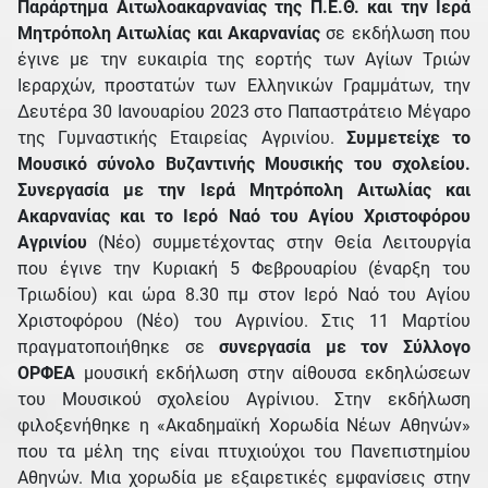
Παράρτημα Αιτωλοακαρνανίας της Π.Ε.Θ. και την Ιερά
Μητρόπολη Αιτωλίας και Ακαρνανίας
σε εκδήλωση που
έγινε με την ευκαιρία της εορτής των Αγίων Τριών
Ιεραρχών, προστατών των Ελληνικών Γραμμάτων, την
Δευτέρα 30 Ιανουαρίου 2023 στο Παπαστράτειο Μέγαρο
της Γυμναστικής Εταιρείας Αγρινίου.
Συμμετείχε το
Μουσικό σύνολο Βυζαντινής Μουσικής του σχολείου.
Συνεργασία με την Ιερά Μητρόπολη Αιτωλίας και
Ακαρνανίας και το Ιερό Ναό του Αγίου Χριστοφόρου
Αγρινίου
(Νέο) συμμετέχοντας στην Θεία Λειτουργία
που έγινε την Κυριακή 5 Φεβρουαρίου (έναρξη του
Τριωδίου) και ώρα 8.30 πμ στον Ιερό Ναό του Αγίου
Χριστοφόρου (Νέο) του Αγρινίου. Στις 11 Μαρτίου
πραγματοποιήθηκε σε
συνεργασία με τον Σύλλογο
ΟΡΦΕΑ
μουσική εκδήλωση στην αίθουσα εκδηλώσεων
του Μουσικού σχολείου Αγρίνιου. Στην εκδήλωση
φιλοξενήθηκε η «Ακαδημαϊκή Χορωδία Νέων Αθηνών»
που τα μέλη της είναι πτυχιούχοι του Πανεπιστημίου
Αθηνών. Μια χορωδία με εξαιρετικές εμφανίσεις στην