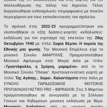
Απελευθέρωση της πόλης του Αγρινίου. Τέλος
διοργανώθηκαν ενδοσχολικές επιμορφώσεις με ποικίλο
περιεχόμενο για τους εκπαιδευτικούς του σχολείου.
Το σχολικό έτος
2022-23
προγραμματίστηκαν και
υλοποιήθηκαν οι εξής δράσεις-γιορτές -εκδηλώσεις:
εκδήλωση για τον εορτασμό της επετείου της
28ης
Οκτωβρίου 1940
με τίτλο:
Σοφία Βέμπο: Η πορεία της
Εθνικής μας φωνής
. Την Μουσική Επιμέλεια είχε το
μουσικό Σύνολο ΑΜΑΡΥΛΛΙΣ. Πραγματοποίηθηκε
Μουσικό Αφιέρωμα στην Μικρά Ασία με τίτλο:
«
Τριαντάφυλλο, η Σμύρνη, μαραμένο
» από το το
Μουσικό Σύνολο "Chroes". Χριστουγεννιάτικη γιορτή με
τίτλο:
Της Αγάπης… δώρα
»,
Καλαντίσματα
στην πόλη με
ΣΥΝΟΛΟ ΠΑΡΑΔΟΣΙΑΚΗΣ ΜΟΥΣΙΚΗΣ
ΠΡΟΠΑΡΑΣΚΕΥΑΣΤΙΚΟ PRO –IMPRAHOR. Στις 5 Μαρτίου
πραγματοποιηθηκε σε συνεργασία με το Σύλλογο
Γονεων και Κηδεμονων μουσικη εκδηλωση με θέμα:
Μουσικές διαδράσεις
από το μουσικό συνολο