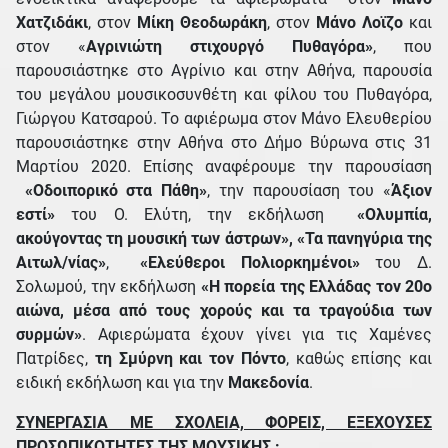
Χατζιδάκι
, στον
Μίκη Θεοδωράκη
, στον
Μάνο Λοϊζο
και
στον «
Αγρινιώτη στιχουργό Πυθαγόρα»
, που
παρουσιάστηκε στο Αγρίνιο και στην Αθήνα, παρουσία
του μεγάλου μουσικοσυνθέτη και φίλου του Πυθαγόρα,
Γιώργου Κατσαρού. Το αφιέρωμα στον Μάνο Ελευθερίου
παρουσιάστηκε στην Αθήνα στο Δήμο Βύρωνα στις 31
Μαρτίου 2020. Επίσης αναφέρουμε την παρουσίαση
«Οδοιπορικό στα Πάθη»
, την παρουσίαση του «
Άξιον
εστί»
του Ο. Ελύτη, την εκδήλωση
«Ολυμπία,
ακούγοντας τη μουσική των άστρων»,
«Τα πανηγύρια της
Αιτωλ/νίας»
,
«Ελεύθεροι Πολιορκημένοι»
του Δ.
Σολωμού, την εκδήλωση
«Η πορεία της Ελλάδας τον 20ο
αιώνα, μέσα από τους χορούς και τα τραγούδια των
συρμών»
. Αφιερώματα έχουν γίνει για τις Χαμένες
Πατρίδες,
τη Σμύρνη και τον Πόντο
, καθώς επίσης και
ειδική εκδήλωση και για την
Μακεδονία
.
ΣΥΝΕΡΓΑΣΙΑ ΜΕ ΣΧΟΛΕΙΑ, ΦΟΡΕΙΣ, ΕΞΕΧΟΥΣΕΣ
ΠΡΟΣΩΠΙΚΟΤΗΤΕΣ ΤΗΣ ΜΟΥΣΙΚΗΣ :