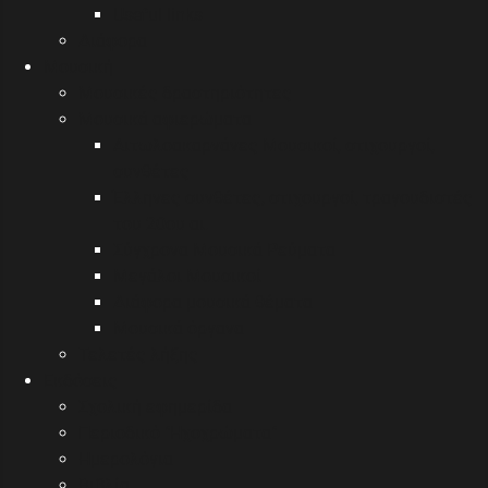
Useful links
Διάφορα
Μουσική
Μουσικές δραστηριότητες
Μουσικά αφιερώματα
Αιτωλοακαρνάνες Μουσικοί, στιχουργοί,
συνθέτες
Έλληνες συνθέτες, στιχουργοί, τραγουδιστές
του 20ου αι.
Σύγχρονα Μουσικά Ρεύματα
Μεγάλοι Μουσικοί
Διάφορα μουσικά θέματα
Μουσικά όργανα
Τελετές λήξης
Εκδόσεις
Σχολική εφημερίδα
Περιοδικό "Ηχοχρώματα"
Ημερολόγια
Βιβλία