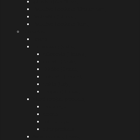
Ιρλανδία (Δουβλίνο)
Ηνωμένο Βασίλειο (Cheltenham)
Φινλανδία (Ελσίνκι)
Ηνωμένο Βασίλειο (Kent)
Comenius
Γενικά
Επισκέψεις (visits)
Λιθουανία (Lietuva)
Ισπανία (Spain)
Ελλάδα (Greece)
Πολωνία (Poland)
Ιταλία (Italy)
Τουρκία (Turkey)
Υλικό (project products)
folk songs
reports
culture clips
other products
Ανακοινώσεις (news)