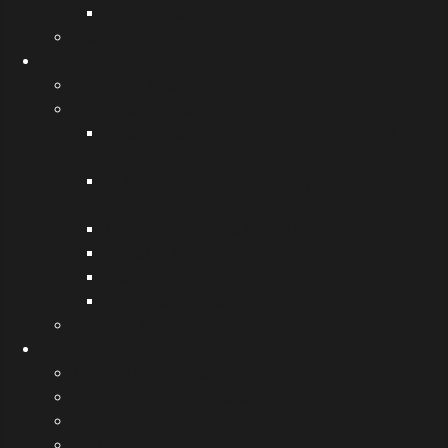
Useful links
Διάφορα
Μουσική
Μουσικές δραστηριότητες
Μουσικά αφιερώματα
Αιτωλοακαρνάνες Μουσικοί, στιχουργοί,
συνθέτες
Έλληνες συνθέτες, στιχουργοί, τραγουδιστές
του 20ου αι.
Σύγχρονα Μουσικά Ρεύματα
Μεγάλοι Μουσικοί
Διάφορα μουσικά θέματα
Μουσικά όργανα
Τελετές λήξης
Εκδόσεις
Σχολική εφημερίδα
Περιοδικό "Ηχοχρώματα"
Ημερολόγια
Βιβλία