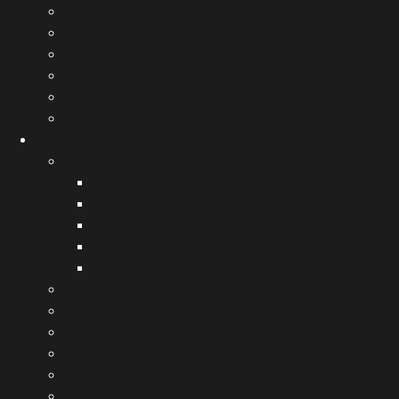
Διακρίσεις
Κτίριο Σχολείου
Ο τόπος μας
Χάρτης της σελίδας
Επικοινωνία
Περί
Δραστηριότητες
Προγράμματα
Πολιτιστικά
Περιβαλλοντικά
Αγωγής Σταδιοδρομίας
Οικονομίας
Αγωγής Υγείας
Θεατρικά
Σχολή Γονέων
Βουλή των εφήβων
Μαθητικοί Αγώνες
Επισκέψεις και συμμετοχές
Εκδρομές