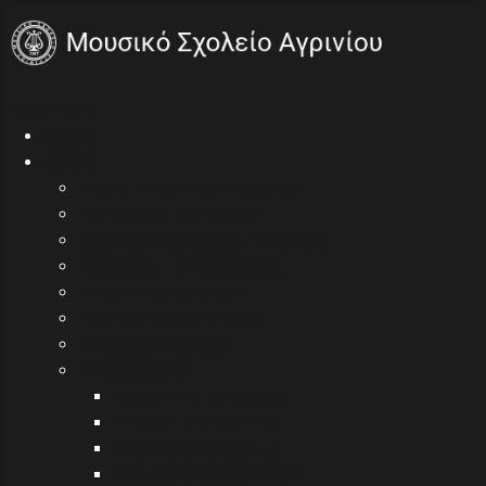
Open menu
Αρχική
Γενικά
Τι είναι το Μουσικό Σχολείο
Πρόγραμμα μαθημάτων
Ωρολόγιο πρόγραμμα 2025-2026
Εγγραφές / Μετεγγραφές
Σίτιση / Μετακίνηση
Εσωτερική αξιολόγηση
Ενημέρωση γονέων
Εκπαιδευτικοί
Γράφουν οι καθηγητές
Εκπ/κοί ανά σχ. έτος
Υπεύθυνοι τμημάτων
Ομιλίες εκπαιδευτικών