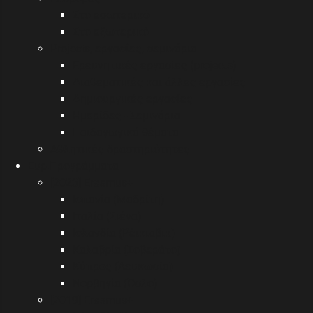
Στο εσωτερικό
Στο εξωτερικό
Projects, εργασίες, σεμινάρια
Ερευνητικές εργασίες (projects)
Διαθεματικές και άλλες εργασίες
Δημιουργικές εργασίες
Ημερίδες - Σεμινάρια
Παιδαγωγικά θέματα
Αθλητικές δραστηριότητες
Eυρ.Προγράμματα
[2023] Erasmus+
Ισπανία (Μαδρίτη)
Ιταλία (Σιένα)
Ισλανδία (Ρέικιαβικ)
Καλαβρία (Σοβεράτο)
Κύπρος (Λευκωσία)
Νορβηγία (Όσλο)
[2019] Erasmus+